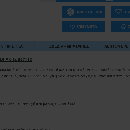
ΆΜΕΣΗ ΑΓΟΡΆ
ΡΩ
ΕΠΙΘΥΜΗΤΌ
Σ
ΚΤΗΡΙΣΤΙΚΆ
ΣΧΈΔΙΑ - ΜΠΑΤΑΡΊΕΣ
ΛΕΠΤΟΜΈΡΕΙ
ΛΟΓΑΚΗΣ 637112
ιασκεδαστικές περιπέτειες. Ένα αξιολάτρευτο αλογάκι με πολλές δραστηρ
τηριοτήτων, σαν κουνιστό άλογο ή σαν στράτα. Αγγιξε το ανάμεσα στα ματ
ια τη μέγιστη αντοχή στο βάρος του παιδιού
1-062884
ΣΑΚΟΥΛΑ ΤΖΑ 45Χ55 ΕΚ.
υτικό κέντρο δραστηριοτήτων