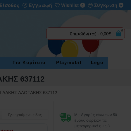
Είσοδος
Εγγραφή
Wishlist
Σύγκριση
0
0
0
0 προϊόν(τα) - 0,00€
α
Για Κορίτσια
Playmobil
Lego
ΚΗΣ 637112
Ι ΛΑΚΗΣ ΑΛΟΓΑΚΗΣ 637112
Με Αγορές άνω των 50
Προηγούμενο είδος
ευρώ, δωρεάν τα
μεταφορικά εως 3
μότητα