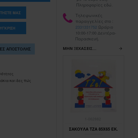
Πληροφορίες εδώ.
ΤΉΣΤΕ ΜΑΣ
Τηλεφωνικές
παραγγελίες στο :
2331331752
Ωράριο
ΎΓΚΡΙΣΗ
10:00-17:00 Δευτέρα-
Παρασκευή.
ΜΗΝ ΞΕΧΆΣΕΙΣ...
ΕΣ ΑΠΟΣΤΟΛΉΣ
ιότητες
άκια και δες πώς
1-062883
1-062882
ΣΑΚΟΥΛΑ ΤΖΑ 45Χ65 ΕΚ.
ΣΑΚΟΥΛΑ ΤΖΑ 85Χ65 ΕΚ.
ΣΑ