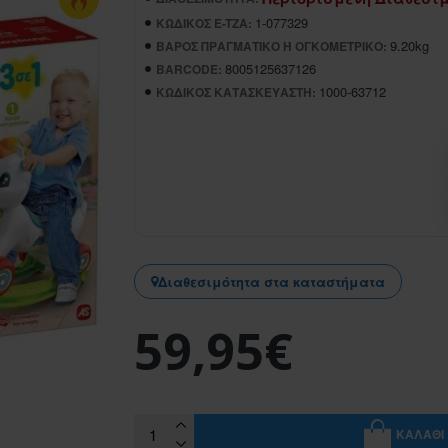
1-077329
ΚΩΔΙΚΌΣ E-TZA:
9.20kg
ΒΆΡΟΣ ΠΡΑΓΜΑΤΙΚΌ Ή ΟΓΚΟΜΕΤΡΙΚΌ:
8005125637126
BARCODE:
1000-63712
ΚΩΔΙΚΌΣ ΚΑΤΑΣΚΕΥΑΣΤΉ:
Διαθεσιμότητα στα καταστήματα
59,95€
ΚΑΛΆΘΙ