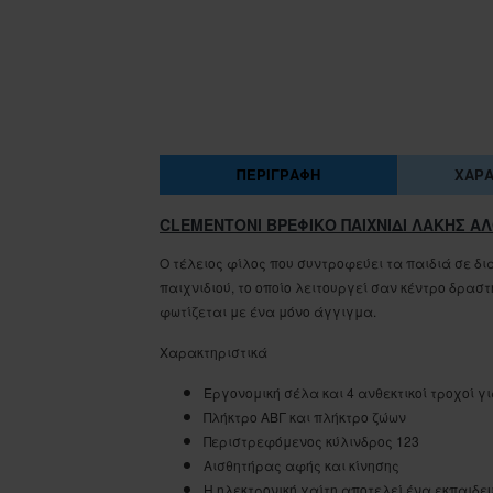
ΠΕΡΙΓΡΑΦΉ
ΧΑΡΑ
CLEMENTONI ΒΡΕΦΙΚΟ ΠΑΙΧΝΙΔΙ ΛΑΚΗΣ Α
Ο τέλειος φίλος που συντροφεύει τα παιδιά σε δ
παιχνιδιού, το οποίο λειτουργεί σαν κέντρο δρασ
φωτίζεται με ένα μόνο άγγιγμα.
Χαρακτηριστικά
Εργονομική σέλα και 4 ανθεκτικοί τροχοί γ
Πλήκτρο ΑΒΓ και πλήκτρο ζώων
Περιστρεφόμενος κύλινδρος 123
Αισθητήρας αφής και κίνησης
Η ηλεκτρονική χαίτη αποτελεί ένα εκπαιδε