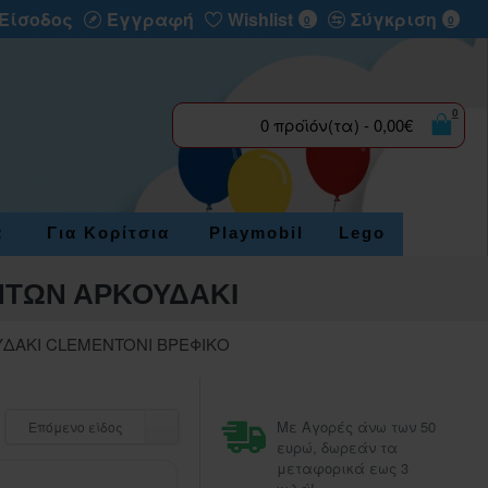
Είσοδος
Εγγραφή
Wishlist
Σύγκριση
0
0
0
0 προϊόν(τα) - 0,00€
α
Για Κορίτσια
Playmobil
Lego
ΗΤΩΝ ΑΡΚΟΥΔΑΚΙ
ΥΔΑΚΙ CLEMENTONI ΒΡΕΦΙΚΟ
Με Αγορές άνω των 50
Επόμενο είδος
ευρώ, δωρεάν τα
μεταφορικά εως 3