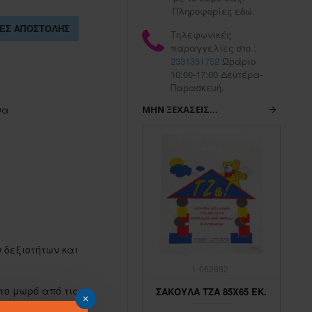
Πληροφορίες εδώ.
ΕΣ ΑΠΟΣΤΟΛΉΣ
Τηλεφωνικές
παραγγελίες στο :
2331331752
Ωράριο
10:00-17:00 Δευτέρα-
Παρασκευή.
να
ΜΗΝ ΞΕΧΆΣΕΙΣ...
 δεξιοτήτων και
1-062883
1-062882
το μωρό από τις
ΣΑΚΟΥΛΑ ΤΖΑ 45Χ65 ΕΚ.
ΣΑΚΟΥΛΑ ΤΖΑ 85Χ65 ΕΚ.
ΣΑ