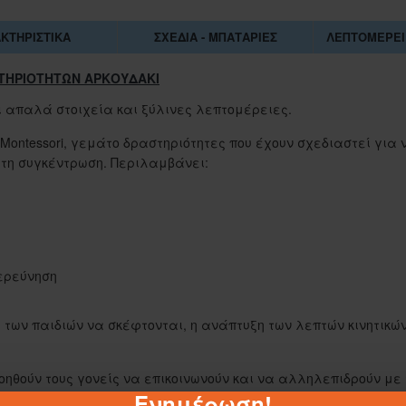
ΚΤΗΡΙΣΤΙΚΆ
ΣΧΈΔΙΑ - ΜΠΑΤΑΡΊΕΣ
ΛΕΠΤΟΜΈΡΕΙ
ΑΤΗΡΙΟΤΗΤΩΝ ΑΡΚΟΥΔΑΚΙ
 απαλά στοιχεία και ξύλινες λεπτομέρειες.
Montessori, γεμάτο δραστηριότητες που έχουν σχεδιαστεί για 
 τη συγκέντρωση. Περιλαμβάνει:
ερεύνηση
α των παιδιών να σκέφτονται, η ανάπτυξη των λεπτών κινητικών
1-062884
βοηθούν τους γονείς να επικοινωνούν και να αλληλεπιδρούν με 
ΣΑΚΟΥΛΑ ΤΖΑ 45Χ55 ΕΚ.
Ενημέρωση!