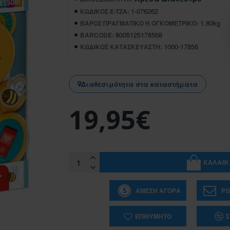
1-076262
ΚΩΔΙΚΌΣ E-TZA:
1.80kg
ΒΆΡΟΣ ΠΡΑΓΜΑΤΙΚΌ Ή ΟΓΚΟΜΕΤΡΙΚΌ:
8005125178568
BARCODE:
1000-17856
ΚΩΔΙΚΌΣ ΚΑΤΑΣΚΕΥΑΣΤΉ:
Διαθεσιμότητα στα καταστήματα
19,95€
ΚΑΛΆΘΙ
ΆΜΕΣΗ ΑΓΟΡΆ
ΡΩ
ΕΠΙΘΥΜΗΤΌ
Σ