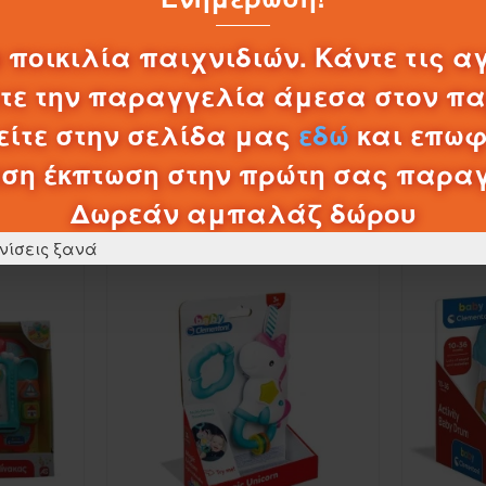
0,20€
 τοξικά και ανθεκτικά υλικά, καθώς και με ανάγλυφες επιφάν
 ποικιλία παιχνιδιών. Κάντε τις α
άπτυξη των οπτικών, απτικών και ακουστικών ικανοτήτων, την κ
ΚΑΛΆΘΙ
 συσχετισμούς.
λτε την παραγγελία άμεσα στον π
ίτε στην σελίδα μας
εδώ
και επωφ
ση έκπτωση στην πρώτη σας παρα
Δωρεάν αμπαλάζ δώρου
ΠΡΟΪΌΝΤΑ ΚΑΤΗΓΟΡΊΑΣ
νίσεις ξανά