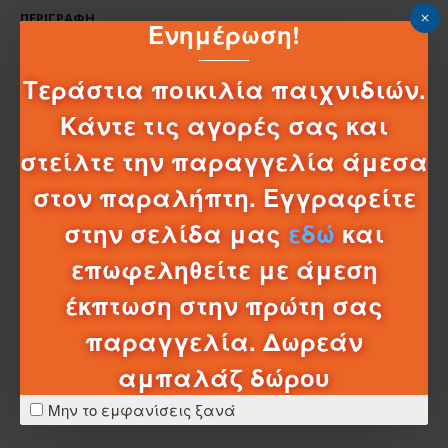
ΠΕΡΙΓΡΑΦΉ
Ενημέρωση!
COLLECTA ΔΕΙΝΟΣΑΥΡΟΙ ΤΖΟΥΝΕΒΙΛΕ ΤΡΕΞ
Τεράστια ποικιλία παιχνιδιών.
Collecta
Νεαρός Τυραννόσαυρος Ρεξ
Κάντε τις αγορές σας και
Διαστάσεις :
9.3cm Χ 5.6cm
στείλτε την παραγγελία άμεσα
στον παραλήπτη. Εγγραφείτε
στην σελίδα μας
εδώ
και
ΧΑΡΑΚΤΗΡΙΣΤΙΚΆ
επωφεληθείτε με άμεση
έκπτωση στην πρώτη σας
ΣΧΈΔΙΑ - ΜΠΑΤΑΡΊΕΣ
παραγγελία. Δωρεάν
ΛΕΠΤΟΜΈΡΕΙΕΣ ΑΠΟΣΤΟΛΉΣ
αμπαλάζ δώρου
Μην το εμφανίσεις ξανά