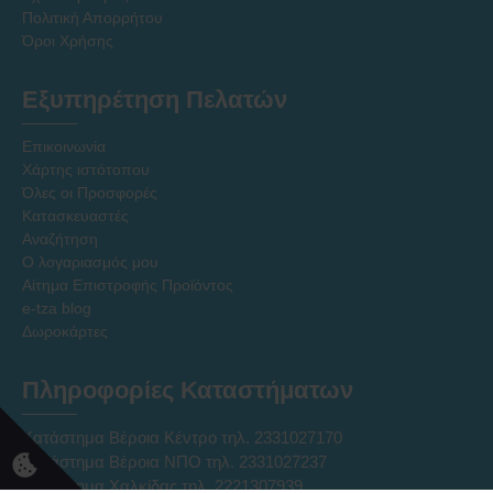
Πολιτική Απορρήτου
Όροι Χρήσης
Εξυπηρέτηση Πελατών
Επικοινωνία
Χάρτης ιστότοπου
Όλες οι Προσφορές
Κατασκευαστές
Αναζήτηση
Ο λογαριασμός μου
Αίτημα Επιστροφής Προϊόντος
e-tza blog
Δωροκάρτες
Πληροφορίες Καταστήματων
Κατάστημα Βέροια Κέντρο τηλ. 2331027170
Κατάστημα Βέροια ΝΠΟ τηλ. 2331027237
Κατάστημα Χαλκίδας τηλ. 2221307939