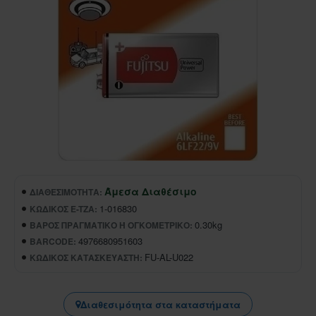
Άμεσα Διαθέσιμο
ΔΙΑΘΕΣΙΜΌΤΗΤΑ:
1-016830
ΚΩΔΙΚΌΣ E-TZA:
0.30kg
ΒΆΡΟΣ ΠΡΑΓΜΑΤΙΚΌ Ή ΟΓΚΟΜΕΤΡΙΚΌ:
4976680951603
BARCODE:
FU-AL-U022
ΚΩΔΙΚΌΣ ΚΑΤΑΣΚΕΥΑΣΤΉ:
Διαθεσιμότητα στα καταστήματα