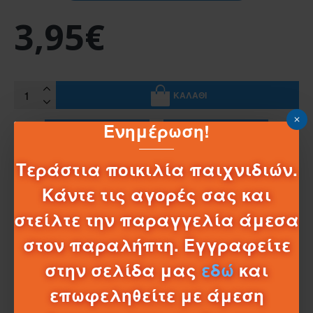
3,95€
ΚΑΛΆΘΙ
Ενημέρωση!
ΆΜΕΣΗ ΑΓΟΡΆ
ΡΩΤΉΣΤΕ ΜΑΣ
Τεράστια ποικιλία παιχνιδιών.
ΕΠΙΘΥΜΗΤΌ
ΣΎΓΚΡΙΣΗ
Κάντε τις αγορές σας και
στείλτε την παραγγελία άμεσα
ΠΕΡΙΓΡΑΦΉ
ΜΠΑΤΑΡΙΕΣ 6LF22 E-BLOCK /9V
στον παραλήπτη. Εγγραφείτε
ΜΠΑΤΑΡΙΕΣ 6LF22 E-BLOCK
9V
στην σελίδα μας
εδώ
και
επωφεληθείτε με άμεση