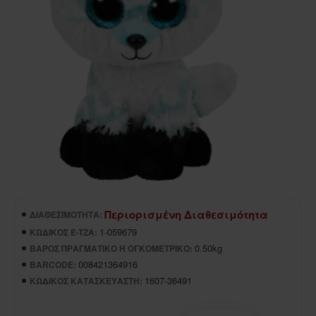
Περιορισμένη Διαθεσιμότητα
ΔΙΑΘΕΣΙΜΌΤΗΤΑ:
1-059679
ΚΩΔΙΚΌΣ E-TZA:
0.50kg
ΒΆΡΟΣ ΠΡΑΓΜΑΤΙΚΌ Ή ΟΓΚΟΜΕΤΡΙΚΌ:
008421364916
BARCODE:
1607-36491
ΚΩΔΙΚΌΣ ΚΑΤΑΣΚΕΥΑΣΤΉ: