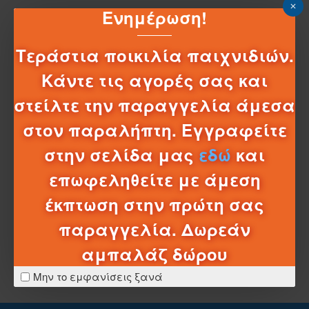
Ενημέρωση!
ΠΕΡΙΓΡΑΦΉ
TY ΧΝΟΥΔΩΤΟ ΑΛΕΠΟΥ ΤΙΡΚΟΥΑΖ 23ΕΚ
Τεράστια ποικιλία παιχνιδιών.
Ty Beanie Boos Λούτρινο Αλεπού Τιρκουάζ 23εκ
Κάντε τις αγορές σας και
στείλτε την παραγγελία άμεσα
στον παραλήπτη. Εγγραφείτε
στην σελίδα μας
εδώ
και
ΧΑΡΑΚΤΗΡΙΣΤΙΚΆ
επωφεληθείτε με άμεση
ΣΧΈΔΙΑ - ΜΠΑΤΑΡΊΕΣ
έκπτωση στην πρώτη σας
παραγγελία. Δωρεάν
ΛΕΠΤΟΜΈΡΕΙΕΣ ΑΠΟΣΤΟΛΉΣ
αμπαλάζ δώρου
Μην το εμφανίσεις ξανά