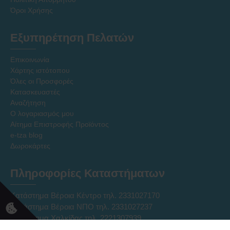
Όροι Χρήσης
Εξυπηρέτηση Πελατών
Επικοινωνία
Χάρτης ιστότοπου
Όλες οι Προσφορές
Κατασκευαστές
Αναζήτηση
Ο λογαριασμός μου
Αίτημα Επιστροφής Προϊόντος
e-tza blog
Δωροκάρτες
Πληροφορίες Καταστήματων
Κατάστημα Βέροια Κέντρο τηλ. 2331027170
Κατάστημα Βέροια ΝΠΟ τηλ. 2331027237
Κατάστημα Χαλκίδας τηλ. 2221307939
Ηλεκτρονικό Κατάστημα Eshop τηλ. 2331331752