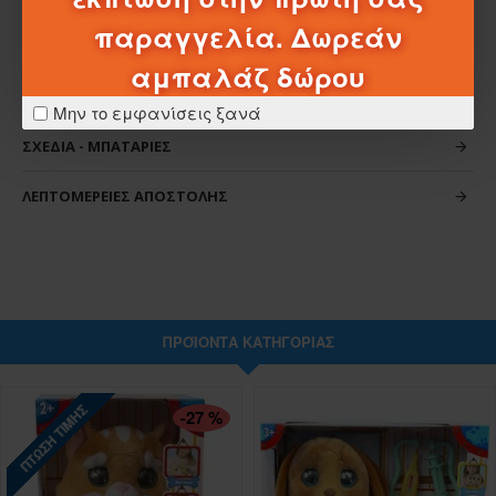
παραγγελία. Δωρεάν
αμπαλάζ δώρου
ΧΑΡΑΚΤΗΡΙΣΤΙΚΆ
Μην το εμφανίσεις ξανά
ΣΧΈΔΙΑ - ΜΠΑΤΑΡΊΕΣ
ΛΕΠΤΟΜΈΡΕΙΕΣ ΑΠΟΣΤΟΛΉΣ
ΠΡΟΪΌΝΤΑ ΚΑΤΗΓΟΡΊΑΣ
ΠΤΏΣΗ ΤΙΜΉΣ
-27 %