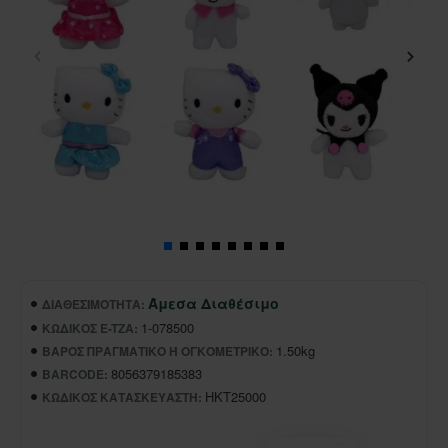
Άμεσα Διαθέσιμο
ΔΙΑΘΕΣΙΜΌΤΗΤΑ:
1-078500
ΚΩΔΙΚΌΣ E-TZA:
1.50kg
ΒΆΡΟΣ ΠΡΑΓΜΑΤΙΚΌ Ή ΟΓΚΟΜΕΤΡΙΚΌ:
8056379185383
BARCODE:
HKT25000
ΚΩΔΙΚΌΣ ΚΑΤΑΣΚΕΥΑΣΤΉ: