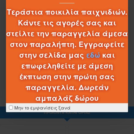
ΠΕΡΙΓΡΑΦΉ
Τεράστια ποικιλία παιχνιδιών.
MICKEY MOUSE 2 ΦΙΓΟΥΡΕΣ ΣΕΤ ΔΙΑΣΩΣΗΣ
Κάντε τις αγορές σας και
MICKEY MOUSE 2 ΦΙΓΟΥΡΕΣ ΣΕΤ ΔΙΑΣΩΣΗΣ
στείλτε την παραγγελία άμεσα
στον παραλήπτη. Εγγραφείτε
στην σελίδα μας
εδώ
και
ΣΧΈΔΙΑ - ΜΠΑΤΑΡΊΕΣ
επωφεληθείτε με άμεση
ΛΕΠΤΟΜΈΡΕΙΕΣ ΑΠΟΣΤΟΛΉΣ
έκπτωση στην πρώτη σας
παραγγελία. Δωρεάν
αμπαλάζ δώρου
Μην το εμφανίσεις ξανά
ΠΡΟΪΌΝΤΑ ΚΑΤΗΓΟΡΊΑΣ