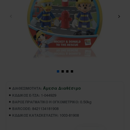
Άμεσα Διαθέσιμο
ΔΙΑΘΕΣΙΜΌΤΗΤΑ:
1-044929
ΚΩΔΙΚΌΣ E-TZA:
0.50kg
ΒΆΡΟΣ ΠΡΑΓΜΑΤΙΚΌ Ή ΟΓΚΟΜΕΤΡΙΚΌ:
8421134181908
BARCODE:
1003-81908
ΚΩΔΙΚΌΣ ΚΑΤΑΣΚΕΥΑΣΤΉ: