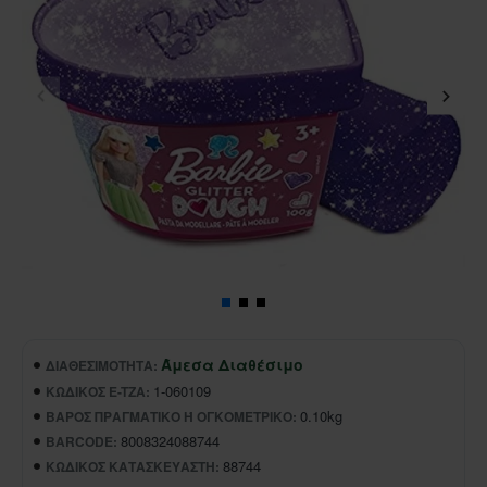
Άμεσα Διαθέσιμο
ΔΙΑΘΕΣΙΜΌΤΗΤΑ:
1-060109
ΚΩΔΙΚΌΣ E-TZA:
0.10kg
ΒΆΡΟΣ ΠΡΑΓΜΑΤΙΚΌ Ή ΟΓΚΟΜΕΤΡΙΚΌ:
8008324088744
BARCODE:
88744
ΚΩΔΙΚΌΣ ΚΑΤΑΣΚΕΥΑΣΤΉ: