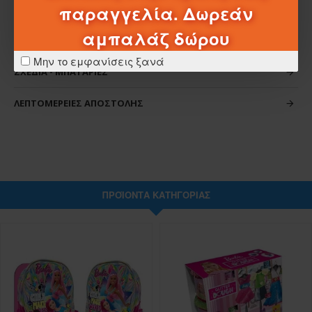
παραγγελία. Δωρεάν
αμπαλάζ δώρου
ΧΑΡΑΚΤΗΡΙΣΤΙΚΆ
Μην το εμφανίσεις ξανά
ΣΧΈΔΙΑ - ΜΠΑΤΑΡΊΕΣ
ΛΕΠΤΟΜΈΡΕΙΕΣ ΑΠΟΣΤΟΛΉΣ
ΠΡΟΪΌΝΤΑ ΚΑΤΗΓΟΡΊΑΣ