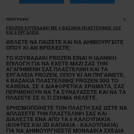
ΠΕΡΙΓΡΑΦΉ
FROZEN ΚΟΥΒΑΔΑΚΙ ΜΕ 4 ΒΑΖΑΚΙΑ ΠΛΑΣΤΕΛΙΝΗΣ 2ΟΖ
ΚΑΙ 8 ΕΡΓΑΛΕΙΑ
ΘΈΛΕΤΕ ΝΑ ΠΑΊΖΕΤΕ ΚΑΙ ΝΑ ΔΗΜΙΟΥΡΓΕΊΤΕ
ΌΠΟΥ ΚΙ ΑΝ ΒΡΊΣΚΕΣΤΕ;
ΤΟ ΚΟΥΒΑΔΆΚΙ FROZEN ΕΊΝΑΙ Η ΙΔΑΝΙΚΉ
ΕΠΙΛΟΓΉ ΓΙΑ ΝΑ ΈΧΕΤΕ ΜΑΖΊ ΣΑΣ ΤΗΝ
ΑΓΑΠΗΜΈΝΗ ΣΑΣ ΠΛΑΣΤΕΛΊΝΗ ΚΑΙ ΤΑ
ΕΡΓΑΛΕΊΑ FROZEN, ΌΠΟΥ ΚΙ ΑΝ ΠΗΓΑΊΝΕΤΕ.
4 ΒΑΖΆΚΙΑ ΠΛΑΣΤΕΛΊΝΗΣ FROZEN 50G ΤΟ
ΚΑΘΈΝΑ, ΣΕ 4 ΔΙΑΦΟΡΕΤΙΚΆ ΧΡΏΜΑΤΑ, ΣΑΣ
ΠΕΡΙΜΈΝΟΥΝ ΝΑ ΤΑ ΣΥΝΔΥΆΣΕΤΕ ΚΑΙ ΝΑ ΤΑ
ΠΛΆΣΕΤΕ ΣΕ Ό,ΤΙ ΣΧΉΜΑ ΘΈΛΕΤΕ.
ΧΡΗΣΙΜΟΠΟΙΉΣΤΕ ΤΟΝ ΠΛΆΣΤΗ ΣΑΣ ΏΣΤΕ ΝΑ
ΑΠΛΏΣΕΤΕ ΤΗΝ ΠΛΑΣΤΕΛΊΝΗ ΣΑΣ ΚΑΙ
ΔΙΑΛΈΞΤΕ ΈΝΑ ΑΠΌ ΤΑ 6 ΚΑΛΟΥΠΆΚΙΑ
(ΚΌΦΤΕΣ ΚΑΙ 3D ΚΑΠΆΚΙΑ - ΚΑΛΟΥΠΆΚΙΑ)
ΓΙΑ ΝΑ ΔΗΜΙΟΥΡΓΉΣΕΤΕ ΜΟΝΑΔΙΚΆ ΣΧΈΔΙΑ