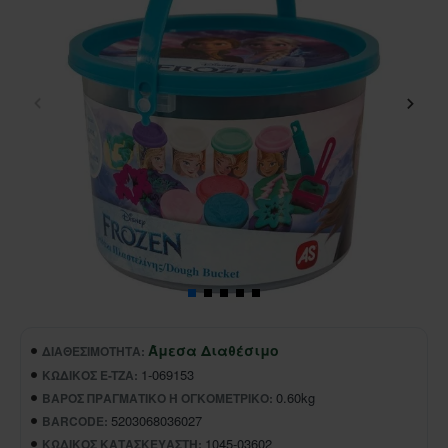
Άμεσα Διαθέσιμο
ΔΙΑΘΕΣΙΜΌΤΗΤΑ:
1-069153
ΚΩΔΙΚΌΣ E-TZA:
0.60kg
ΒΆΡΟΣ ΠΡΑΓΜΑΤΙΚΌ Ή ΟΓΚΟΜΕΤΡΙΚΌ:
5203068036027
BARCODE:
1045-03602
ΚΩΔΙΚΌΣ ΚΑΤΑΣΚΕΥΑΣΤΉ: