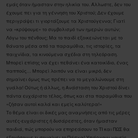
εμάς όταν ήμασταν στην ηλικία του. Άλλωστε, δεν του
έχουμε πει για τη γέννηση του Χριστού; Δεν έχουμε
περιγράψει τι γιορτάζουμε τα Χριστούγεννα; Γιατί
να «κρύψουμε» το συμβολισμό των ημερών αυτών;
Λόγω του πένθους; Μα το παιδί εξοικειώνεται με το
θάνατο μέσα από τα παραμύθια, τις ιστορίες, τα
παιχνίδια, τα κινούμενα σχέδια στη τηλεόραση.
Μπορεί επίσης να έχει πεθάνει ένα κατοικίδιο, ένας
παππούς… Μπορεί λοιπόν να είναι μικρό, δεν
σημαίνει όμως πως πρέπει να το μεγαλώνουμε στη
γυάλα! Ούτως ή άλλως, η Ανάσταση του Χριστού δίνει
πάντα ευχάριστο τέλος, όπως και στα παραμύθια που
«ζήσαν αυτοί καλά και εμείς καλύτερα!»
Το θέμα είναι οι δικές μας αναμνήσεις από τις μέρες
αυτές-ευχάριστες ή δυσάρεστες, όταν ήμασταν
παιδιά, πώς μπορούν να επηρεάσουν το ΤΙ και ΠΩΣ θα
εξηγήσουμε τι σημαίνει το Πάσχα! Υπάρχουν γονείς