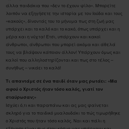
άλλα παιδάκια που «δεν το έχουν φίλο». Μπορείτε
λοιπόν να εξηγήσετε την ιστορία με τον Ιούδα και τους
«κακούς», δίνοντάς του το μήνυμα πως στη ζωή μας
υπάρχει και το καλό και το κακό, όπως υπάρχει και η
μέρα και η νύχτα! Έτσι, υπάρχουν και κακοί
άνθρωποι, άνθρωποι που μπορεί ακόμα και άθελά
τους να βλάψουν κάποιον άλλον! Υπάρχουν όμως και
καλοί που αλληλοστηρίζονται και πως στο τέλος –
συνήθως – νικάει το καλό!
Τι απαντάμε σε ένα παιδί όταν μας ρωτάει: «Μα
αφού ο Χριστός ήταν τόσο καλός, γιατί τον
σταύρωσαν;»
Ισχύει ό,τι και παραπάνω και ας μας φαίνεται
σκληρό για το παιδικό μυαλουδάκι το πώς τιμωρήθηκε
ο Χριστός που ήταν τόσο καλός. Ναι και πάλι η
εξήγηση είναι πως στον κόσμο μας υπάρχουν και