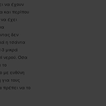
ει να έχουν
α και περίπου
 να έχει
να
ντας δεν
ικά η τσάντα
-3 μικρά
ml νερού. Όσα
 το
ο με ευθύνη
η για τους
α πρέπει να το