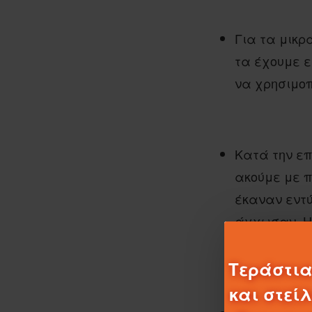
Για τα μικρ
τα έχουμε ε
να χρησιμοπ
Κατά την επ
ακούμε με π
έκαναν εντύ
άγχωσαν. Η 
συνομηλίκους
Τεράστια
και στεί