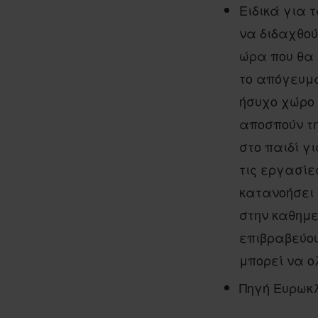
Ειδικά για 
να διδαχθού
ώρα που θα 
το απόγευμ
ήσυχο χώρο 
αποσπούν τη
στο παιδί γ
τις εργασίε
κατανοήσει
στην καθημε
επιβραβεύου
μπορεί να ο
Πηγή Ευρωκλ