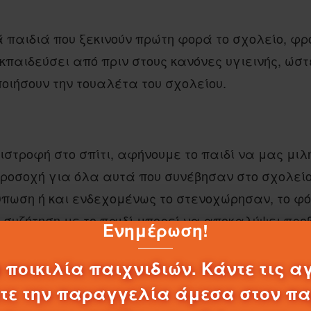
ά παιδιά που ξεκινούν πρώτη φορά το σχολείο, φρ
κπαιδεύσει από πριν στους κανόνες υγιεινής, ώσ
οιήσουν την τουαλέτα του σχολείου.
ιστροφή στο σπίτι, αφήνουμε το παιδί να μας μιλή
ροσοχή για όλα αυτά που συνέβησαν στο σχολείο
πωση ή και ενδεχομένως το στενοχώρησαν, το φό
συζήτηση με το παιδί μπορεί να αποκαλύψει πρ
Ενημέρωση!
 (π.χ. bullying), φόβους, αγωνίες και επιθυμίες το
 ποικιλία παιχνιδιών. Κάντε τις α
λτε την παραγγελία άμεσα στον π