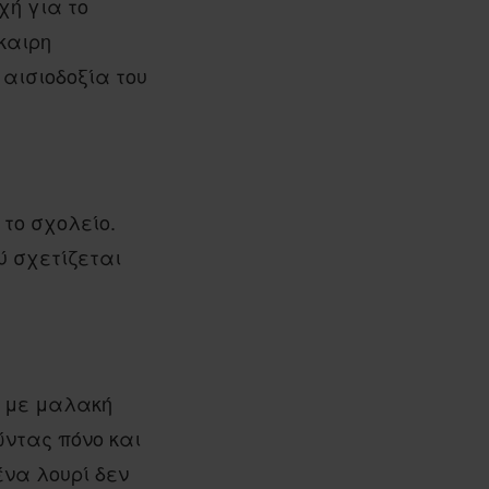
χή για το
καιρη
 αισιοδοξία του
 το σχολείο.
ύ σχετίζεται
ι με μαλακή
ώντας πόνο και
ένα λουρί δεν