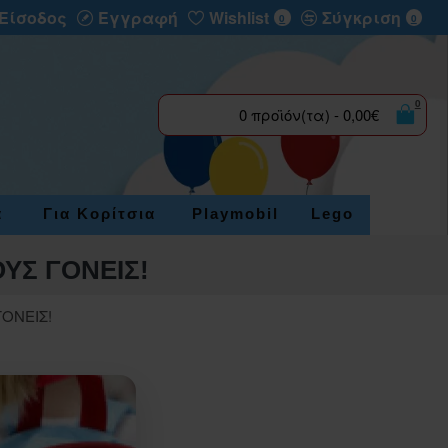
Είσοδος
Εγγραφή
Wishlist
Σύγκριση
0
0
0
0 προϊόν(τα) - 0,00€
α
Για Κορίτσια
Playmobil
Lego
ΟΥΣ ΓΟΝΕΙΣ!
ΓΟΝΕΙΣ!