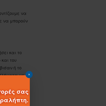
οντίζουμε να
τε να μπορούν
σει και το
 και του
βισαν ή το
οβλήματα με
υ παιδιού.
γορές σας
αραλήπτη.