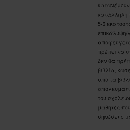
κατανέμουν 
κατάλληλη τ
5-6 εκατοστ
επικάλυψη/
αποφεύγεται
πρέπει να υ
δεν θα πρέπ
βιβλία, κασ
από τα βιβλ
απογευματιν
του σχολείο
μαθητές που
σηκώσει ο μ