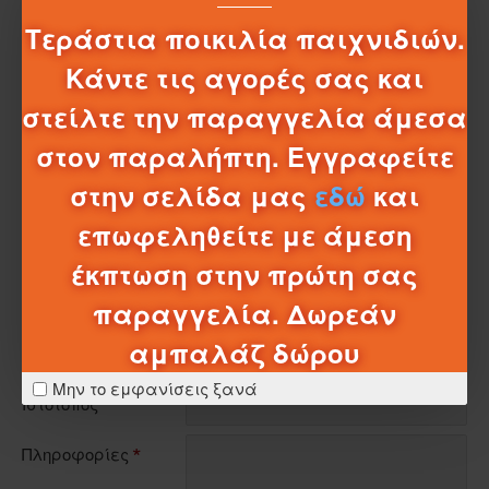
Έκτοτε ήταν θέμα χρόνια ο εορτασμός να περάσει τα
Τεράστια ποικιλία παιχνιδιών.
αμερικανικά σύνορα και να διεθνοποιηθεί.
Κάντε τις αγορές σας και
στείλτε την παραγγελία άμεσα
στον παραλήπτη. Εγγραφείτε
Πηγή: SanSimera.gr
στην σελίδα μας
εδώ
και
επωφεληθείτε με άμεση
ΑΦΉΣΤΕ ΈΝΑ ΣΧΌΛΙΟ
έκπτωση στην πρώτη σας
Το Όνομα σας
παραγγελία. Δωρεάν
αμπαλάζ δώρου
E-mail
Μην το εμφανίσεις ξανά
Ιστότοπος
Πληροφορίες