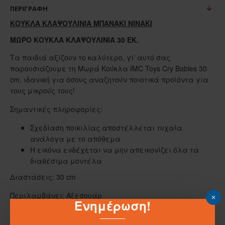
ΠΕΡΙΓΡΑΦΉ
ΚΟΥΚΛΑ ΚΛΑΨΟΥΛΙΝΙΑ ΜΠΑΝΑΚΙ ΝΙΝΑΚΙ
ΜΩΡΌ ΚΟΎΚΛΑ ΚΛΑΨΟΥΛΊΝΙΑ 30 ΕΚ.
Τα παιδιά αξίζουν το καλύτερο, γι' αυτό σας
παρουσιάζουμε τη Μωρά Κούκλα IMC Toys Cry Babies 30
cm, ιδανική για όσους αναζητούν ποιοτικά προϊόντα για
τους μικρούς τους!
Σημαντικές πληροφορίες:
Σχεδίαση ποικιλίας αποστέλλεται τυχαία
ανάλογα με το απόθεμα
Η εικόνα ενδέχεται να μην απεικονίζει όλα τα
διαθέσιμα μοντέλα
Διαστάσεις: 30 cm
Περιλαμβάνει: Αξεσουάρ
Ενημέρωση!
Μονάδες: 1 μονάδα