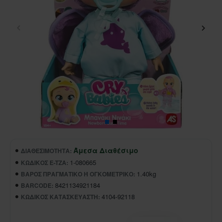
Άμεσα Διαθέσιμο
ΔΙΑΘΕΣΙΜΌΤΗΤΑ:
1-080665
ΚΩΔΙΚΌΣ E-TZA:
1.40kg
ΒΆΡΟΣ ΠΡΑΓΜΑΤΙΚΌ Ή ΟΓΚΟΜΕΤΡΙΚΌ:
8421134921184
BARCODE:
4104-92118
ΚΩΔΙΚΌΣ ΚΑΤΑΣΚΕΥΑΣΤΉ: