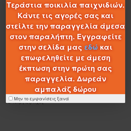
Τεράστια ποικιλία παιχνιδιών.
Υλικό: Πλαστικό
Κάντε τις αγορές σας και
Εγχειρίδιο οδηγιών: Πολυγλωσσικό
στείλτε την παραγγελία άμεσα
Γλώσσα συσκευασίας: Ισπανικά
στον παραλήπτη. Εγγραφείτε
Τύπος μπαταρίας: AAA
στην σελίδα μας
εδώ
και
Συμπεριλαμβάνονται μπαταρίες: Ναι
επωφεληθείτε με άμεση
Λειτουργεί με μπαταρίες: Ναι
έκπτωση στην πρώτη σας
Απαιτεί συναρμολόγηση: Όχι
παραγγελία. Δωρεάν
Προτεινόμενη ηλικία: +18 μήνες
αμπαλάζ δώρου
Γλώσσα: Ισπανικά
Μην το εμφανίσεις ξανά
Λειτουργίες: Ήχος