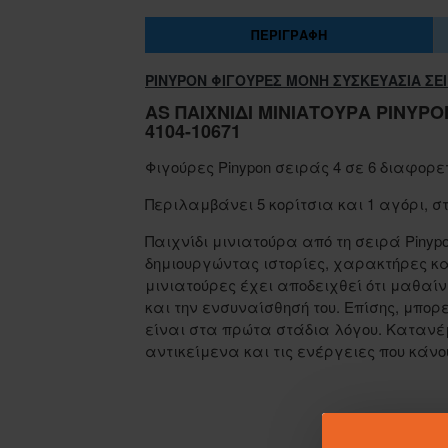
ΠΕΡΙΓΡΑΦΉ
PINYPON ΦΙΓΟΥΡΕΣ ΜΟΝΗ ΣΥΣΚΕΥΑΣΙΑ ΣΕΙ
AS ΠΑΙΧΝΊΔΙ ΜΙΝΙΑΤΟΎΡΑ PINYPO
4104-10671
Φιγούρες Pinypon σειράς 4 σε 6 διαφορε
Περιλαμβάνει 5 κορίτσια και 1 αγόρι, σ
Παιχνίδι μινιατούρα από τη σειρά Pinyp
δημιουργώντας ιστορίες, χαρακτήρες κα
μινιατούρες έχει αποδειχθεί ότι μαθαίν
και την ενσυναίσθησή του. Επίσης, μπορε
είναι στα πρώτα στάδια λόγου. Κατανέ
αντικείμενα και τις ενέργειες που κάνο