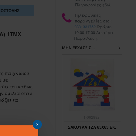
Πληροφορίες εδώ.
ΠΟΣΤΟΛΉΣ
Τηλεφωνικές
παραγγελίες στο :
2331331752
Ωράριο
10:00-17:00 Δευτέρα-
Α) 1ΤΜΧ
Παρασκευή.
ΜΗΝ ΞΕΧΆΣΕΙΣ...
ες παιχνιδιού
ι με
ασία του καθώς
ην ομιλία όταν
μάζει τα
1-062883
1-062882
ΣΑΚΟΥΛΑ ΤΖΑ 45Χ65 ΕΚ.
ΣΑΚΟΥΛΑ ΤΖΑ 85Χ65 ΕΚ.
ΣΑ