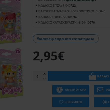
1-040722
ΚΩΔΙΚΌΣ E-TZA:
0.50kg
ΒΆΡΟΣ ΠΡΑΓΜΑΤΙΚΌ Ή ΟΓΚΟΜΕΤΡΙΚΌ:
8410779406767
BARCODE:
4104-10676
ΚΩΔΙΚΌΣ ΚΑΤΑΣΚΕΥΑΣΤΉ:
Διαθεσιμότητα στα καταστήματα
2,95€
ΚΑΛΆΘΙ
ΆΜΕΣΗ ΑΓΟΡΆ
ΡΩ
ΕΠΙΘΥΜΗΤΌ
Σ