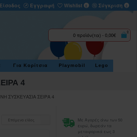
Είσοδος
Εγγραφή
Wishlist
Σύγκριση
0
0
0
0 προϊόν(τα) - 0,00€
α
Για Κορίτσια
Playmobil
Lego
ΕΙΡΑ 4
ΝΗ ΣΥΣΚΕΥΑΣΙΑ ΣΕΙΡΑ 4
Με Αγορές άνω των 50
Επόμενο είδος
ευρώ, δωρεάν τα
μεταφορικά εως 3