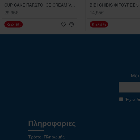
CUP CAKE ΠΑΓΩΤΟ ICE CREAM VANITY SET
29,95€
14,95€
Καλάθι
Καλάθι
Μεί
Έχω δι
Πληροφοριες
Τρόποι Πληρωμής