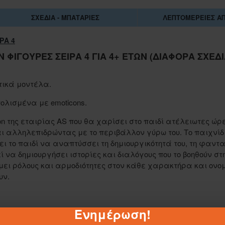
ΣΧΈΔΙΑ - ΜΠΑΤΑΡΊΕΣ
ΛΕΠΤΟΜΈΡΕΙΕΣ Α
ΡΑ 4
N ΦΙΓΟΎΡΕΣ ΣΕΙΡΆ 4 ΓΙΑ 4+ ΕΤΏΝ (ΔΙΆΦΟΡΑ ΣΧΈΔΙ
τικά μοντέλα.
τολισμένα με emoticons.
on της εταιρίας AS που θα χαρίσει στο παιδί ατέλειωτες ώρ
ι αλληλεπιδρώντας με το περιβάλλον γύρω του. Το παιχνίδ
ει το παιδί να αναπτύσσει τη δημιουργικότητά του, τη φαντ
ί να δημιουργήσει ιστορίες και διαλόγους που το βοηθούν στ
μει ρόλους και αρμοδιότητες στον κάθε χαρακτήρα και ονο
υν.
1-062884
Ενημέρωση!
ΣΑΚΟΥΛΑ ΤΖΑ 45Χ55 ΕΚ.