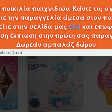
0,20€
 ποικιλία παιχνιδιών. Κάντε τις α
λτε την παραγγελία άμεσα στον π
ΚΑΛΆΘΙ
ίτε στην σελίδα μας
εδώ
και επωφ
ση έκπτωση στην πρώτη σας παρα
ΠΡΟΪΌΝΤΑ ΚΑΤΗΓΟΡΊΑΣ
Δωρεάν αμπαλάζ δώρου
νίσεις ξανά