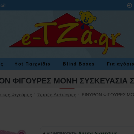
ρώ!
ες
Hot Παιχνίδια
Blind Boxes
Για αγόρι
ON ΦΙΓΟΥΡΕΣ ΜΟΝΗ ΣΥΣΚΕΥΑΣΙΑ Σ
τικες Φιγούρες
Σειρές Διάφορες
PINYPON ΦΙΓΟΥΡΕΣ ΜΟ
Άμεσα Διαθέσιμο
ΔΙΑΘΕΣΙΜΌΤΗΤΑ: