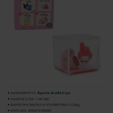
Άμεσα Διαθέσιμο
ΔΙΑΘΕΣΙΜΌΤΗΤΑ:
1-081482
ΚΩΔΙΚΌΣ E-TZA:
0.30kg
ΒΆΡΟΣ ΠΡΑΓΜΑΤΙΚΌ Ή ΟΓΚΟΜΕΤΡΙΚΌ:
8056379189329
BARCODE: