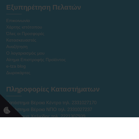
Εξυπηρέτηση Πελατών
Επικοινωνία
Χάρτης ιστότοπου
Όλες οι Προσφορές
Κατασκευαστές
Αναζήτηση
Ο λογαριασμός μου
Αίτημα Επιστροφής Προϊόντος
e-tza blog
Δωροκάρτες
Πληροφορίες Καταστήματων
Κατάστημα Βέροια Κέντρο τηλ. 2331027170
Κατάστημα Βέροια ΝΠΟ τηλ. 2331027237
Κατάστημα Χαλκίδας τηλ. 2221307939
Ηλεκτρονικό Κατάστημα Eshop τηλ. 2331331752