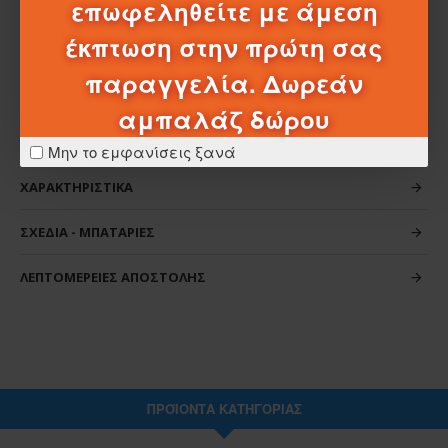
επωφεληθείτε με άμεση
ζωντανεύει τον κόσμο της Hello Kitty.
έκπτωση στην πρώτη σας
παραγγελία. Δωρεάν
αμπαλάζ δώρου
Μην το εμφανίσεις ξανά
ΧΑΡΑΚΤΗΡΙΣΤΙΚΆ
ΣΧΈΔΙΑ - ΜΠΑΤΑΡΊΕΣ
ΛΕΠΤΟΜΈΡΕΙΕΣ ΑΠΟΣΤΟΛΉΣ
ΠΡΟΪΌΝΤΑ ΚΑΤΗΓΟΡΊΑΣ