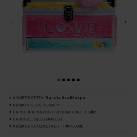
Άμεσα Διαθέσιμο
ΔΙΑΘΕΣΙΜΌΤΗΤΑ:
1-082671
ΚΩΔΙΚΌΣ E-TZA:
1.50kg
ΒΆΡΟΣ ΠΡΑΓΜΑΤΙΚΌ Ή ΟΓΚΟΜΕΤΡΙΚΌ:
5203068600068
BARCODE:
1081-60006
ΚΩΔΙΚΌΣ ΚΑΤΑΣΚΕΥΑΣΤΉ: