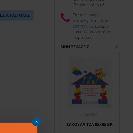
Πληροφορίες εδώ.
Τηλεφωνικές
ΕΣ ΑΠΟΣΤΟΛΉΣ
παραγγελίες στο :
2331331752
Ωράριο
10:00-17:00 Δευτέρα-
Παρασκευή.
ΜΗΝ ΞΕΧΆΣΕΙΣ...
1-062883
1-062882
ΣΑΚΟΥΛΑ ΤΖΑ 45Χ65 ΕΚ.
ΣΑΚΟΥΛΑ ΤΖΑ 85Χ65 ΕΚ.
ΣΑ