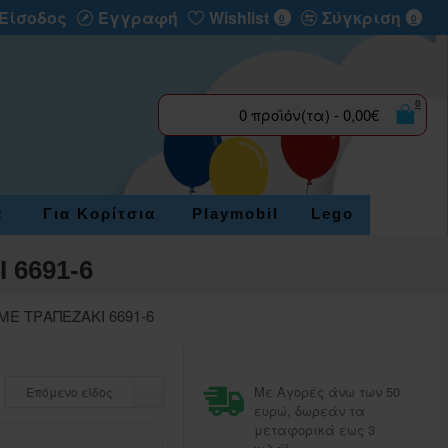
Είσοδος
Εγγραφή
Wishlist
Σύγκριση
0
0
0
0 προϊόν(τα) - 0,00€
α
Για Κορίτσια
Playmobil
Lego
 6691-6
ΜΕ ΤΡΑΠΕΖΑΚΙ 6691-6
Με Αγορές άνω των 50
Επόμενο είδος
ευρώ, δωρεάν τα
μεταφορικά εως 3