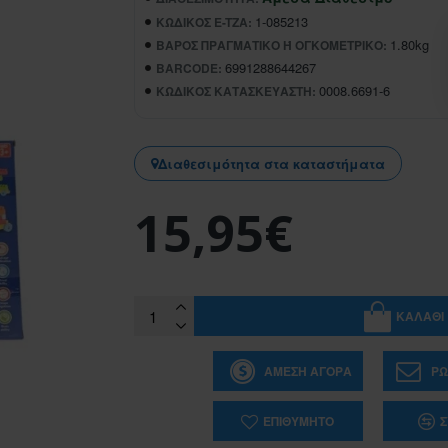
1-085213
ΚΩΔΙΚΌΣ E-TZA:
1.80kg
ΒΆΡΟΣ ΠΡΑΓΜΑΤΙΚΌ Ή ΟΓΚΟΜΕΤΡΙΚΌ:
6991288644267
BARCODE:
0008.6691-6
ΚΩΔΙΚΌΣ ΚΑΤΑΣΚΕΥΑΣΤΉ:
Διαθεσιμότητα στα καταστήματα
15,95€
ΚΑΛΆΘΙ
ΆΜΕΣΗ ΑΓΟΡΆ
ΡΩ
ΕΠΙΘΥΜΗΤΌ
Σ