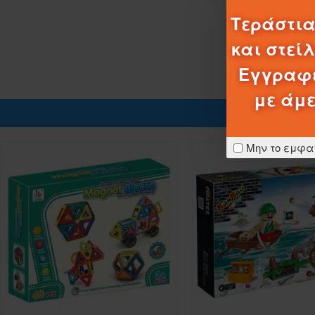
Τεράστια
και στεί
Εγγραφε
με άμε
Μην το εμφα