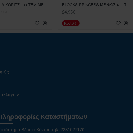
ΒLΟCΚS ΓΙΑ ΚΟΡΙΤΣΙ 100ΤΕΜ ΜΕ ΤΡΑΠΕΖΑΚΙ 6691-7
ΒLΟCΚS ΡRΙΝCΕSS ΜΕ ΦΩΣ 411 ΤΕΜΑΧΙΩΝ
24,95€
5,95€
Καλάθι
ορές
υναλλαγών
Πληροφορίες Καταστήματων
Κατάστημα Βέροια Κέντρο τηλ. 2331027170