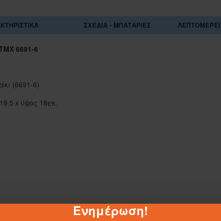
ΚΤΗΡΙΣΤΙΚΆ
ΣΧΈΔΙΑ - ΜΠΑΤΑΡΊΕΣ
ΛΕΠΤΟΜΈΡΕΙ
ΤΜΧ 6691-6
κι (6691-6)
9,5 x ύψος 18εκ.
1-062884
Ενημέρωση!
ΣΑΚΟΥΛΑ ΤΖΑ 45Χ55 ΕΚ.