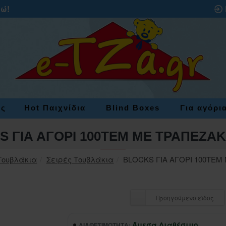
ρώ!
ες
Hot Παιχνίδια
Blind Boxes
Για αγόρι
 ΓΙΑ ΑΓΟΡΙ 100ΤΕΜ ΜΕ ΤΡΑΠΕΖΑΚΙ
Τουβλάκια
Σειρές Τουβλάκια
ΒLΟCΚS ΓΙΑ ΑΓΟΡΙ 100ΤΕΜ 
Προηγούμενο είδος
Άμεσα Διαθέσιμο
ΔΙΑΘΕΣΙΜΌΤΗΤΑ: