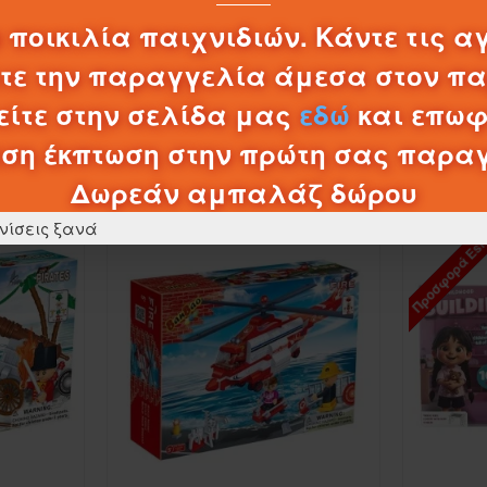
0,20€
 ποικιλία παιχνιδιών. Κάντε τις α
λτε την παραγγελία άμεσα στον π
ΚΑΛΆΘΙ
ίτε στην σελίδα μας
εδώ
και επωφ
ση έκπτωση στην πρώτη σας παρα
ΠΡΟΪΌΝΤΑ ΚΑΤΗΓΟΡΊΑΣ
Δωρεάν αμπαλάζ δώρου
νίσεις ξανά
Προσφορά Es
ΠΤΏΣΗ ΤΙΜΉ