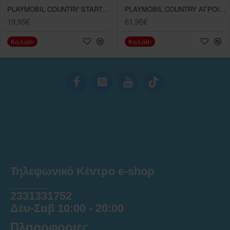
PLAYMOBIL COUNTRY STARTER PACK ΦΡΟΝΤΙΖΟΝΤΑΣ ΤΑ ΓΑΙΔΟΥΡΑΚΙΑ
PLAYMOBIL COUNTRY ΑΓΡΟΙΚΙΑ
19,95€
61,95€
Καλάθι
Καλάθι
Τηλεφωνικό Κέντρο e-shop
______
2331331752
Δευ-Σαβ 10:00 - 20:00
Πληροφοριες