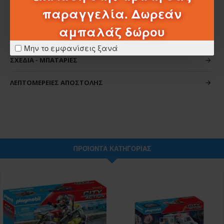
παραγγελία. Δωρεάν
αμπαλάζ δώρου
ΧΑΡΑΚΤΗΡΙΣΤΙΚΆ
Μην το εμφανίσεις ξανά
ΣΧΈΔΙΑ - ΜΠΑΤΑΡΊΕΣ
ΛΕΠΤΟΜΈΡΕΙΕΣ ΑΠΟΣΤΟΛΉΣ
ΠΡΟΪΌΝΤΑ ΚΑΤΗΓΟΡΊΑΣ