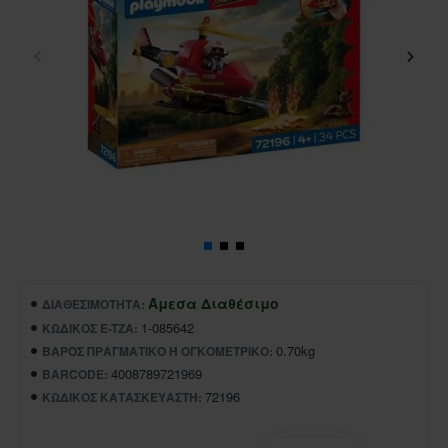
Άμεσα Διαθέσιμο
ΔΙΑΘΕΣΙΜΌΤΗΤΑ:
1-085642
ΚΩΔΙΚΌΣ E-TZA:
0.70kg
ΒΆΡΟΣ ΠΡΑΓΜΑΤΙΚΌ Ή ΟΓΚΟΜΕΤΡΙΚΌ:
4008789721969
BARCODE:
72196
ΚΩΔΙΚΌΣ ΚΑΤΑΣΚΕΥΑΣΤΉ: