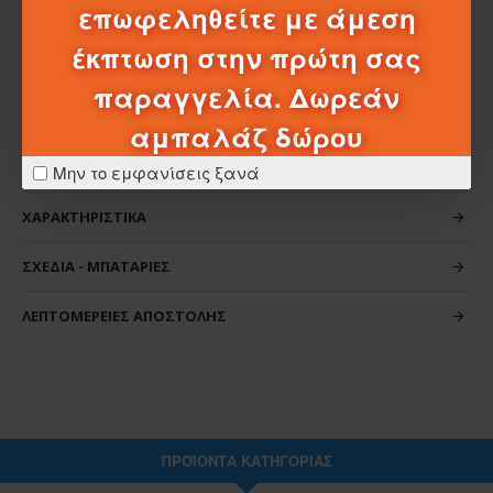
τις μινιατούρες Woody και Jessie, τον άλογο Bullseye, το
επωφεληθείτε με άμεση
γουρούνι του Blaze, ένα πόνι και ένα φτερωτό άλογο.
έκπτωση στην πρώτη σας
παραγγελία. Δωρεάν
αμπαλάζ δώρου
Μην το εμφανίσεις ξανά
ΧΑΡΑΚΤΗΡΙΣΤΙΚΆ
ΣΧΈΔΙΑ - ΜΠΑΤΑΡΊΕΣ
ΛΕΠΤΟΜΈΡΕΙΕΣ ΑΠΟΣΤΟΛΉΣ
ΠΡΟΪΌΝΤΑ ΚΑΤΗΓΟΡΊΑΣ