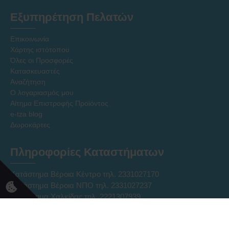
Εξυπηρέτηση Πελατών
Επικοινωνία
Χάρτης ιστότοπου
Όλες οι Προσφορές
Κατασκευαστές
Αναζήτηση
Ο λογαριασμός μου
Αίτημα Επιστροφής Προϊόντος
e-tza blog
Δωροκάρτες
Πληροφορίες Καταστήματων
Κατάστημα Βέροια Κέντρο τηλ. 2331027170
Κατάστημα Βέροια ΝΠΟ τηλ. 2331027237
Κατάστημα Χαλκίδας τηλ. 2221307939
Ηλεκτρονικό Κατάστημα Eshop τηλ. 2331331752