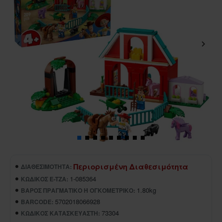
Περιορισμένη Διαθεσιμότητα
ΔΙΑΘΕΣΙΜΌΤΗΤΑ:
1-085364
ΚΩΔΙΚΌΣ E-TZA:
1.80kg
ΒΆΡΟΣ ΠΡΑΓΜΑΤΙΚΌ Ή ΟΓΚΟΜΕΤΡΙΚΌ:
5702018066928
BARCODE:
73304
ΚΩΔΙΚΌΣ ΚΑΤΑΣΚΕΥΑΣΤΉ: