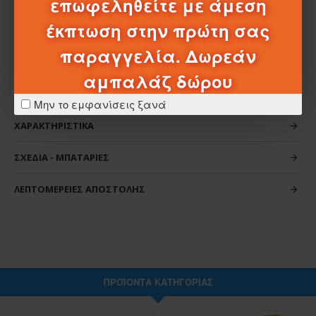
επωφεληθείτε με άμεση
Υλικό:
Πλαστικά
έκπτωση στην πρώτη σας
παραγγελία. Δωρεάν
αμπαλάζ δώρου
Μην το εμφανίσεις ξανά
ΧΑΡΑΚΤΗΡΙΣΤΙΚΆ
ΣΧΈΔΙΑ - ΜΠΑΤΑΡΊΕΣ
ΛΕΠΤΟΜΈΡΕΙΕΣ ΑΠΟΣΤΟΛΉΣ
ΠΡΟΪΌΝΤΑ ΚΑΤΗΓΟΡΊΑΣ