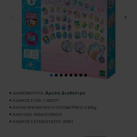
Άμεσα Διαθέσιμο
ΔΙΑΘΕΣΙΜΌΤΗΤΑ:
1-083377
ΚΩΔΙΚΌΣ E-TZA:
0.80kg
ΒΆΡΟΣ ΠΡΑΓΜΑΤΙΚΌ Ή ΟΓΚΟΜΕΤΡΙΚΌ:
5054131350515
BARCODE:
35051
ΚΩΔΙΚΌΣ ΚΑΤΑΣΚΕΥΑΣΤΉ: