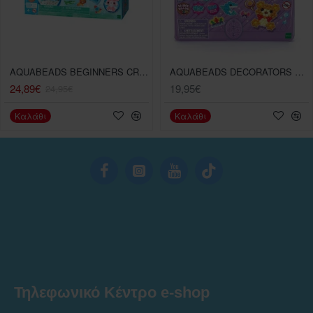
AQUABEADS BEGINNERS CRAFT STUDIO (35087)
AQUABEADS DECORATORS CARRY CASE (35028)
24,89€
19,95€
24,95€
Καλάθι
Καλάθι
Τηλεφωνικό Κέντρο e-shop
______