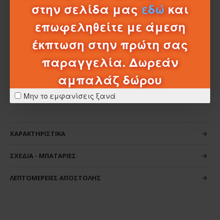
στην σελίδα μας
εδώ
και
• Ανθεκτική λαβή μεταφοράς
• Ανάγλυφο κέντημα στο λογότυπο και στη φράση "Brave
επωφεληθείτε με άμεση
at Heart"
• Στρογγυλό patch από eco leather
έκπτωση στην πρώτη σας
Ένα σακίδιο που συνδυάζει τη μαγεία, την άνεση και
παραγγελία. Δωρεάν
την προσωπικότητα για μαθητές που ξεχωρίζουν!
αμπαλάζ δώρου
Μην το εμφανίσεις ξανά
ΧΑΡΑΚΤΗΡΙΣΤΙΚΆ
ΣΧΈΔΙΑ - ΜΠΑΤΑΡΊΕΣ
ΛΕΠΤΟΜΈΡΕΙΕΣ ΑΠΟΣΤΟΛΉΣ