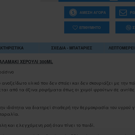
ΆΜΕΣΗ ΑΓΟΡΆ
ΡΩ
ΕΠΙΘΥΜΗΤΌ
Σ
ΚΤΗΡΙΣΤΙΚΆ
ΣΧΈΔΙΑ - ΜΠΑΤΑΡΊΕΣ
ΛΕΠΤΟΜΈΡΕΙ
ΑΛΑΜΑΚΙ ΧΕΡΟΥΛΙ 300ML
ράσινο
ό ανοξείδωτο υλικό που δεν σπάει και δεν σκουριάζει με την π
ζεται από τα όξινα ροφήματα όπως οι χυμοί φρούτων σε αντίθε
 την ιδιότητα να διατηρεί σταθερή την θερμοκρασία του υγρού 
 παραλία.
1-062884
λη και ελεγχόμενη ροή όταν πίνει το παιδί.
ΣΑΚΟΥΛΑ ΤΖΑ 45Χ55 ΕΚ.