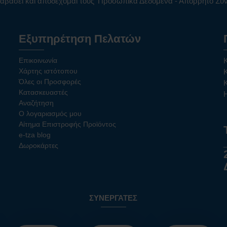
αβάσει και αποδέχομαι τους
Προσωπικά Δεδομένα - Απόρρητο Σ
Εξυπηρέτηση Πελατών
Επικοινωνία
Χάρτης ιστότοπου
Όλες οι Προσφορές
Κατασκευαστές
Αναζήτηση
Ο λογαριασμός μου
Αίτημα Επιστροφής Προϊόντος
e-tza blog
Δωροκάρτες
ΣΥΝΕΡΓΆΤΕΣ