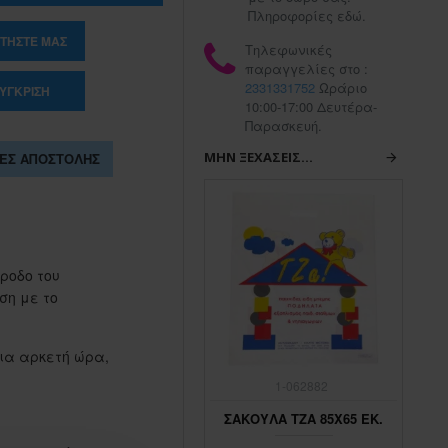
Πληροφορίες εδώ.
ΤΉΣΤΕ ΜΑΣ
Τηλεφωνικές
παραγγελίες στο :
2331331752
Ωράριο
ΎΓΚΡΙΣΗ
10:00-17:00 Δευτέρα-
Παρασκευή.
ΜΗΝ ΞΕΧΆΣΕΙΣ...
ΕΣ ΑΠΟΣΤΟΛΉΣ
άροδο του
ση με το
για αρκετή ώρα,
1-062883
1-062882
ΣΑΚΟΥΛΑ ΤΖΑ 45Χ65 ΕΚ.
ΣΑΚΟΥΛΑ ΤΖΑ 85Χ65 ΕΚ.
ΣΑ