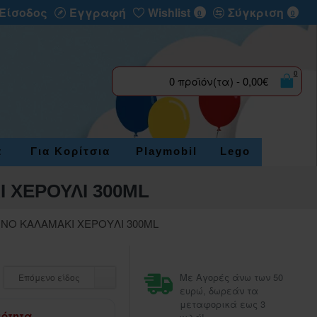
Είσοδος
Εγγραφή
Wishlist
Σύγκριση
0
0
0
0 προϊόν(τα) - 0,00€
α
Για Κορίτσια
Playmobil
Lego
 ΧΕΡΟΥΛΙ 300ML
ΙΝΟ ΚΑΛΑΜΑΚΙ ΧΕΡΟΥΛΙ 300ML
Με Αγορές άνω των 50
Επόμενο είδος
ευρώ, δωρεάν τα
μεταφορικά εως 3
μότητα