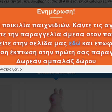
0,20€
ριέχει την χημική, βλαβερή ουσία BPA κι έτσι είναι ασφαλές γ
Ενημέρωση!
ΚΑΛΆΘΙ
 ποικιλία παιχνιδιών. Κάντε τις α
λτε την παραγγελία άμεσα στον π
ίτε στην σελίδα μας
εδώ
και επωφ
ση έκπτωση στην πρώτη σας παρα
Δωρεάν αμπαλάζ δώρου
νίσεις ξανά
ΠΡΟΪΌΝΤΑ ΚΑΤΗΓΟΡΊΑΣ