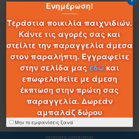
Ενημέρωση!
ΠΕΡΙΓΡΑΦΉ
ΠΛΑΣΤΙΚΗ ΜΠΟΛΝΤΟΖΑ ΔΙΠΛΗ ΜΕ ΦΑΓΑΝΑ ΚΑΙ ΤΣΑΠΑ
Τεράστια ποικιλία παιχνιδιών.
Μεγάλη πλαστικη μπουλντόζα με εκσκαφέα και
Κάντε τις αγορές σας και
τσάπα
στείλτε την παραγγελία άμεσα
στον παραλήπτη. Εγγραφείτε
στην σελίδα μας
εδώ
και
ΧΑΡΑΚΤΗΡΙΣΤΙΚΆ
επωφεληθείτε με άμεση
ΣΧΈΔΙΑ - ΜΠΑΤΑΡΊΕΣ
έκπτωση στην πρώτη σας
ΛΕΠΤΟΜΈΡΕΙΕΣ ΑΠΟΣΤΟΛΉΣ
παραγγελία. Δωρεάν
αμπαλάζ δώρου
Μην το εμφανίσεις ξανά
ΠΡΟΪΌΝΤΑ ΚΑΤΗΓΟΡΊΑΣ