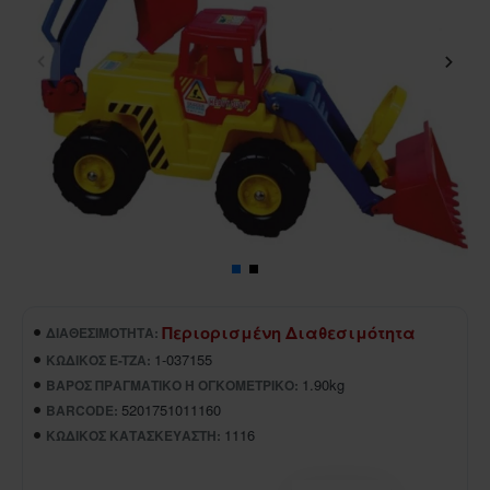
Περιορισμένη Διαθεσιμότητα
ΔΙΑΘΕΣΙΜΌΤΗΤΑ:
1-037155
ΚΩΔΙΚΌΣ E-TZA:
1.90kg
ΒΆΡΟΣ ΠΡΑΓΜΑΤΙΚΌ Ή ΟΓΚΟΜΕΤΡΙΚΌ:
5201751011160
BARCODE:
1116
ΚΩΔΙΚΌΣ ΚΑΤΑΣΚΕΥΑΣΤΉ: