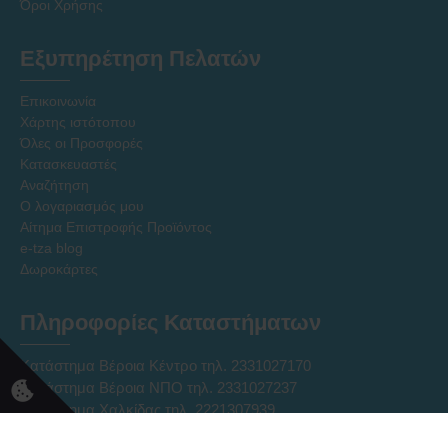
Όροι Χρήσης
Εξυπηρέτηση Πελατών
Επικοινωνία
Χάρτης ιστότοπου
Όλες οι Προσφορές
Κατασκευαστές
Αναζήτηση
Ο λογαριασμός μου
Αίτημα Επιστροφής Προϊόντος
e-tza blog
Δωροκάρτες
Πληροφορίες Καταστήματων
Κατάστημα Βέροια Κέντρο τηλ. 2331027170
Κατάστημα Βέροια ΝΠΟ τηλ. 2331027237
Κατάστημα Χαλκίδας τηλ. 2221307939
Ηλεκτρονικό Κατάστημα Eshop τηλ. 2331331752