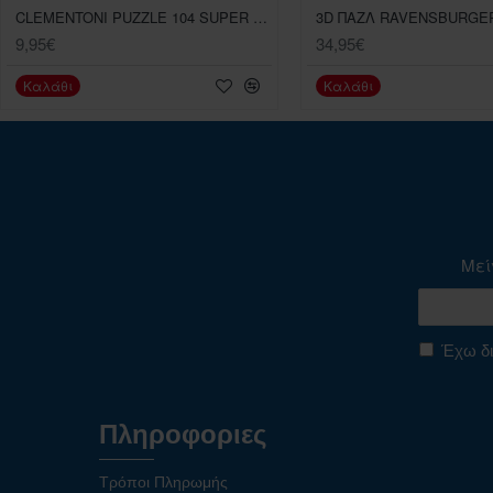
CLEMENTONI PUZZLE 104 SUPER COLOR STITCH
9,95€
34,95€
Καλάθι
Καλάθι
Μεί
Έχω δι
Πληροφοριες
Τρόποι Πληρωμής