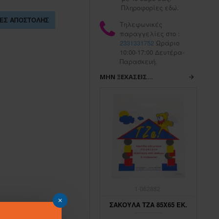
Πληροφορίες εδώ.
ΕΣ ΑΠΟΣΤΟΛΉΣ
Τηλεφωνικές
παραγγελίες στο :
2331331752
Ωράριο
10:00-17:00 Δευτέρα-
Παρασκευή.
ΜΗΝ ΞΕΧΆΣΕΙΣ...
1-062883
1-062882
ΣΑΚΟΥΛΑ ΤΖΑ 45Χ65 ΕΚ.
ΣΑΚΟΥΛΑ ΤΖΑ 85Χ65 ΕΚ.
ΣΑ