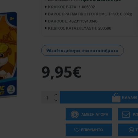
1-085302
ΚΩΔΙΚΌΣ E-TZA:
0.30kg
ΒΆΡΟΣ ΠΡΑΓΜΑΤΙΚΌ Ή ΟΓΚΟΜΕΤΡΙΚΌ:
4823115913340
BARCODE:
200698
ΚΩΔΙΚΌΣ ΚΑΤΑΣΚΕΥΑΣΤΉ:
Διαθεσιμότητα στα καταστήματα
9,95€
ΚΑΛΆΘΙ
ΆΜΕΣΗ ΑΓΟΡΆ
ΡΩ
ΕΠΙΘΥΜΗΤΌ
Σ