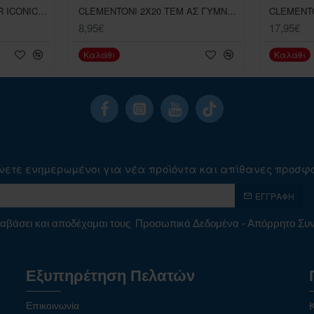
3D ΠΑΖΛ RAVENSBURGER ICONICS 108 TEM PORSCHE GT 3 CUP
CLEMENTONI 2X20 ΤΕΜ ΑΣ ΓΥΜΝΑΣΤΟΥΜΕ
8,95€
17,95€
Καλάθι
Καλάθι
νετε ενημερωμένοι για νέα προϊόντα και απίθανες προσφ
ΕΓΓΡΑΦΉ
αβάσει και αποδέχομαι τους
Προσωπικά Δεδομένα - Απόρρητο Σ
Εξυπηρέτηση Πελατών
Επικοινωνία