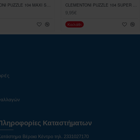
CLEMENTONI PUZZLE 104 MAXI SUPER COLOR BATWHEELS
CLEMENTONI PUZZLE 104 SUPER COLOR PRINCESS
9,95€
Καλάθι
ορές
υναλλαγών
Πληροφορίες Καταστήματων
Κατάστημα Βέροια Κέντρο τηλ. 2331027170