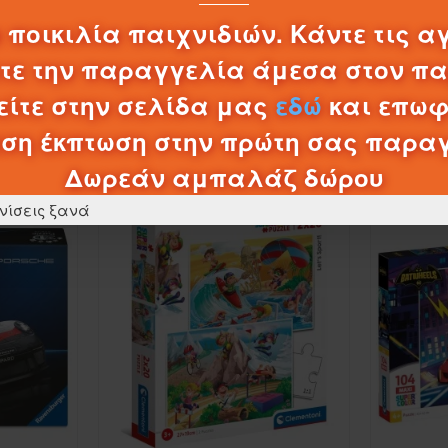
0,20€
 ποικιλία παιχνιδιών. Κάντε τις α
λτε την παραγγελία άμεσα στον π
ΚΑΛΆΘΙ
ίτε στην σελίδα μας
εδώ
και επωφ
ση έκπτωση στην πρώτη σας παρα
ΠΡΟΪΌΝΤΑ ΚΑΤΗΓΟΡΊΑΣ
Δωρεάν αμπαλάζ δώρου
νίσεις ξανά