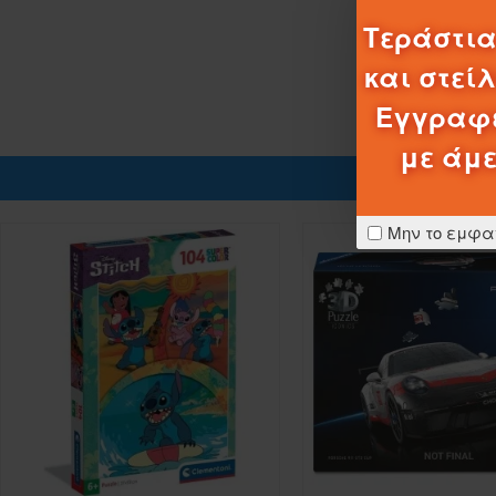
Τεράστια
και στεί
Εγγραφε
με άμε
Μην το εμφα