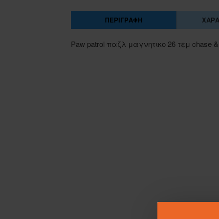
ΠΕΡΙΓΡΑΦΉ
ΧΑΡΑ
Paw patrol παζλ μαγνητικο 26 τεμ chase & r