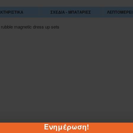
ΚΤΗΡΙΣΤΙΚΆ
ΣΧΈΔΙΑ - ΜΠΑΤΑΡΊΕΣ
ΛΕΠΤΟΜΈΡΕΙ
ubble magnetic dress up sets
1-062884
Ενημέρωση!
ΣΑΚΟΥΛΑ ΤΖΑ 45Χ55 ΕΚ.