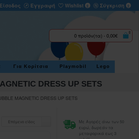
Είσοδος
Εγγραφή
Wishlist
Σύγκριση
0
0
0
0 προϊόν(τα) - 0,00€
α
Για Κορίτσια
Playmobil
Lego
AGNETIC DRESS UP SETS
UBBLE MAGNETIC DRESS UP SETS
Με Αγορές άνω των 50
Επόμενο είδος
ευρώ, δωρεάν τα
μεταφορικά εως 3