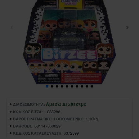
Άμεσα Διαθέσιμο
ΔΙΑΘΕΣΙΜΌΤΗΤΑ:
1-083286
ΚΩΔΙΚΌΣ E-TZA:
1.10kg
ΒΆΡΟΣ ΠΡΑΓΜΑΤΙΚΌ Ή ΟΓΚΟΜΕΤΡΙΚΌ:
681147060029
BARCODE:
6072599
ΚΩΔΙΚΌΣ ΚΑΤΑΣΚΕΥΑΣΤΉ: