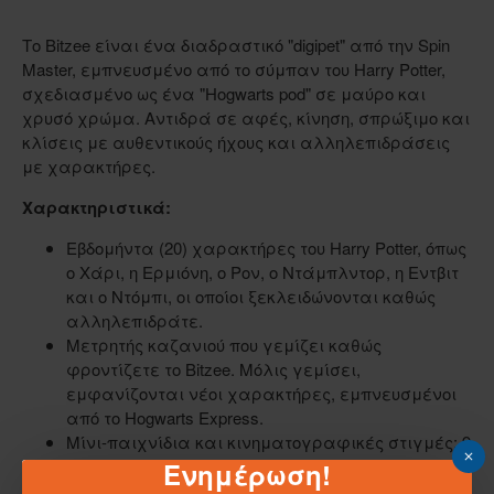
Το Bitzee είναι ένα διαδραστικό "digipet" από την Spin
Master, εμπνευσμένο από το σύμπαν του Harry Potter,
σχεδιασμένο ως ένα "Hogwarts pod" σε μαύρο και
χρυσό χρώμα. Αντιδρά σε αφές, κίνηση, σπρώξιμο και
κλίσεις με αυθεντικούς ήχους και αλληλεπιδράσεις
με χαρακτήρες.
Χαρακτηριστικά:
Εβδομήντα (20) χαρακτήρες του Harry Potter, όπως
ο Χάρι, η Ερμιόνη, ο Ρον, ο Ντάμπλντορ, η Εντβιτ
και ο Ντόμπι, οι οποίοι ξεκλειδώνονται καθώς
αλληλεπιδράτε.
Μετρητής καζανιού που γεμίζει καθώς
φροντίζετε το Bitzee. Μόλις γεμίσει,
εμφανίζονται νέοι χαρακτήρες, εμπνευσμένοι
από το Hogwarts Express.
Μίνι-παιχνίδια και κινηματογραφικές στιγμές: 9
μίνι-παιχνίδια και εμβληματικές σκηνές από τις
Ενημέρωση!
ταινίες, όπως το Quidditch, η Πολυjuice Potion, το