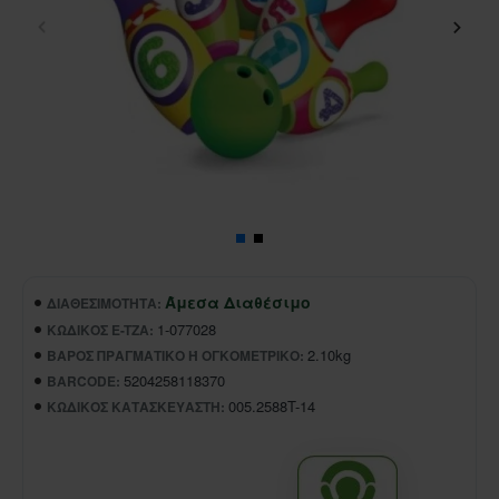
Άμεσα Διαθέσιμο
ΔΙΑΘΕΣΙΜΌΤΗΤΑ:
1-077028
ΚΩΔΙΚΌΣ E-TZA:
2.10kg
ΒΆΡΟΣ ΠΡΑΓΜΑΤΙΚΌ Ή ΟΓΚΟΜΕΤΡΙΚΌ:
5204258118370
BARCODE:
005.2588T-14
ΚΩΔΙΚΌΣ ΚΑΤΑΣΚΕΥΑΣΤΉ: