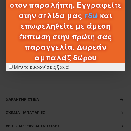
στον παραλήπτη. Εγγραφείτε
Είναι ένα υπέροχο δώρο για γενέθλια, γιορτές ή
στην σελίδα μας
εδώ
και
οποιαδήποτε άλλη περίσταση, που θα ενθουσιάσει κάθε
παιδί.
επωφεληθείτε με άμεση
Χαρακτηριστικά:
έκπτωση στην πρώτη σας
Κατάλληλο για ηλικίες άνω των 3 ετών
παραγγελία. Δωρεάν
Συμπαγής και ελαφρύς σχεδιασμός
αμπαλάζ δώρου
Ανθεκτική κατασκευή
Χρώμα: Πολύχρωμο
Μην το εμφανίσεις ξανά
ΧΑΡΑΚΤΗΡΙΣΤΙΚΆ
ΣΧΈΔΙΑ - ΜΠΑΤΑΡΊΕΣ
ΛΕΠΤΟΜΈΡΕΙΕΣ ΑΠΟΣΤΟΛΉΣ