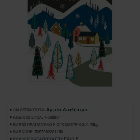
Άμεσα Διαθέσιμο
ΔΙΑΘΕΣΙΜΌΤΗΤΑ:
1-082834
ΚΩΔΙΚΌΣ E-TZA:
0.20kg
ΒΆΡΟΣ ΠΡΑΓΜΑΤΙΚΌ Ή ΟΓΚΟΜΕΤΡΙΚΌ:
5297082281150
BARCODE:
ΓΧ1015
ΚΩΔΙΚΌΣ ΚΑΤΑΣΚΕΥΑΣΤΉ: