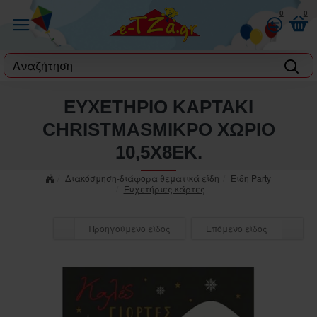
0
0
label
ΕΥΧΕΤΗΡΙΟ ΚΑΡΤΑΚΙ
CHRISTMASΜΙΚΡΟ ΧΩΡΙΟ
10,5Χ8ΕΚ.
Διακόσμηση-διάφορα θεματικά είδη
Ειδη Party
Ευχετήριες κάρτες
Προηγούμενο είδος
Επόμενο είδος