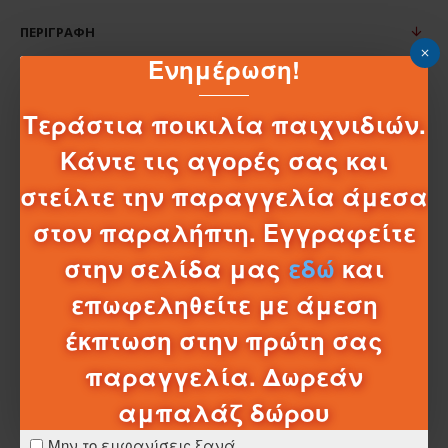
ΠΕΡΙΓΡΑΦΉ
MG ΜΑΛΑΚΕΣ ΚΟΥΔΟΥΝΙΣΤΡΕΣ ΖΩΑΚΙΑ
Ενημέρωση!
MG ΜΑΛΑΚΕΣ ΚΟΥΔΟΥΝΙΣΤΡΕΣ ΖΩΑΚΙΑ
Τεράστια ποικιλία παιχνιδιών.
Winfun μαλακές κουδουνίστρες ζωάκια.
Κάντε τις αγορές σας και
Μαλακή, λούτρινη κουδουνίστρα-ραβδί.
στείλτε την παραγγελία άμεσα
Πολύχρωμα ζωάκια με εύκολο κράτημα από το παιδί.
στον παραλήπτη. Εγγραφείτε
Διαστάσεις
16 × 7 × 6 cm
στην σελίδα μας
εδώ
και
επωφεληθείτε με άμεση
έκπτωση στην πρώτη σας
παραγγελία. Δωρεάν
ΣΧΈΔΙΑ - ΜΠΑΤΑΡΊΕΣ
αμπαλάζ δώρου
ΛΕΠΤΟΜΈΡΕΙΕΣ ΑΠΟΣΤΟΛΉΣ
Μην το εμφανίσεις ξανά