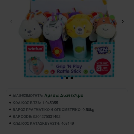
Άμεσα Διαθέσιμο
ΔΙΑΘΕΣΙΜΌΤΗΤΑ:
1-045355
ΚΩΔΙΚΌΣ E-TZA:
0.50kg
ΒΆΡΟΣ ΠΡΑΓΜΑΤΙΚΌ Ή ΟΓΚΟΜΕΤΡΙΚΌ:
5204275031492
BARCODE:
403149
ΚΩΔΙΚΌΣ ΚΑΤΑΣΚΕΥΑΣΤΉ: