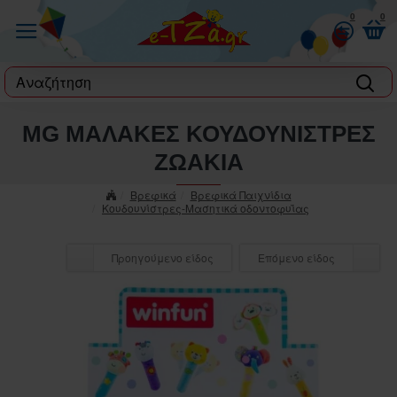
0
0
label
MG ΜΑΛΑΚΕΣ ΚΟΥΔΟΥΝΙΣΤΡΕΣ
ΖΩΑΚΙΑ
Βρεφικά
Βρεφικά Παιχνίδια
Κουδουνίστρες-Μασητικά οδοντοφυΐας
Προηγούμενο είδος
Επόμενο είδος