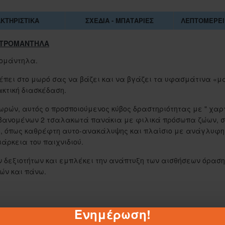
ΚΤΗΡΙΣΤΙΚΆ
ΣΧΈΔΙΑ - ΜΠΑΤΑΡΊΕΣ
ΛΕΠΤΟΜΈΡΕΙ
ΧΑΤΡΟΜΑΝΤΗΛΑ
τομάντηλα.
επιτρέπει στο μωρό σας να βάζει και να βγάζει τα υφασμάτινα 
ακτική διασκέδαση.
ωρών, αυτός ο προσποιούμενος κύβος δραστηριότητας με " χα
μβανομένων 2 τσαλακωτά πανάκια με φιλικά πρόσωπα ζώων, σ
ς, όπως καθρέφτη αυτο-ανακάλυψης και πλαίσιο με ανάγλυφη
άρκεια του παιχνιδιού.
ν δεξιοτήτων και εμπλέκει την ανάπτυξη των αισθήσεων όραση
ών και πάνω.
1-062884
Ενημέρωση!
ΣΑΚΟΥΛΑ ΤΖΑ 45Χ55 ΕΚ.