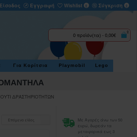
Είσοδος
Εγγραφή
Wishlist
Σύγκριση
0
0
0
0 προϊόν(τα) - 0,00€
α
Για Κορίτσια
Playmobil
Lego
ΡΟΜΑΝΤΗΛΑ
ΚΟΥΤΙ ΔΡΑΣΤΗΡΙΟΤΗΤΩΝ
Με Αγορές άνω των 50
Επόμενο είδος
ευρώ, δωρεάν τα
μεταφορικά εως 3