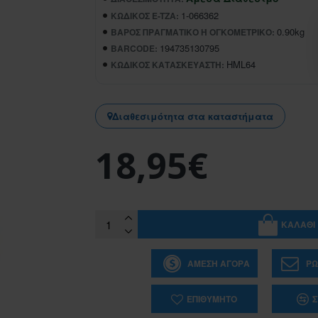
1-066362
ΚΩΔΙΚΌΣ E-TZA:
0.90kg
ΒΆΡΟΣ ΠΡΑΓΜΑΤΙΚΌ Ή ΟΓΚΟΜΕΤΡΙΚΌ:
194735130795
BARCODE:
HML64
ΚΩΔΙΚΌΣ ΚΑΤΑΣΚΕΥΑΣΤΉ:
Διαθεσιμότητα στα καταστήματα
18,95€
ΚΑΛΆΘΙ
ΆΜΕΣΗ ΑΓΟΡΆ
ΡΩ
ΕΠΙΘΥΜΗΤΌ
Σ