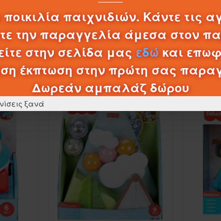
0,20€
 ποικιλία παιχνιδιών. Κάντε τις α
λτε την παραγγελία άμεσα στον π
ΚΑΛΆΘΙ
ίτε στην σελίδα μας
εδώ
και επωφ
ση έκπτωση στην πρώτη σας παρα
ΠΡΟΪΌΝΤΑ ΚΑΤΗΓΟΡΊΑΣ
Δωρεάν αμπαλάζ δώρου
νίσεις ξανά