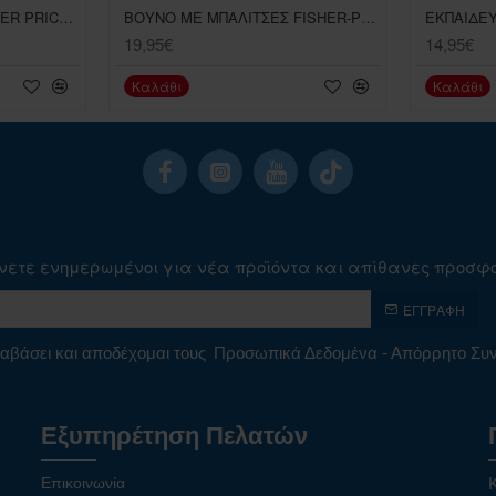
POPCORN ΚΛΑΣΙΚΟ FISHER PRICE ΠΑΙΧΝΙΔΙ ΜΕ ΜΠΑΛΙΤΣΕΣ
ΒΟΥΝΟ ΜΕ ΜΠΑΛΙΤΣΕΣ FISHER-PRICE
19,95€
14,95€
Καλάθι
Καλάθι
νετε ενημερωμένοι για νέα προϊόντα και απίθανες προσφ
ΕΓΓΡΑΦΉ
αβάσει και αποδέχομαι τους
Προσωπικά Δεδομένα - Απόρρητο Σ
Εξυπηρέτηση Πελατών
Επικοινωνία