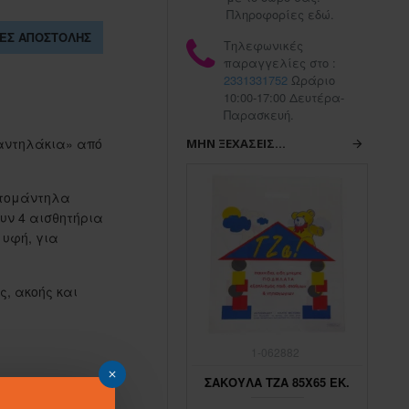
Πληροφορίες εδώ.
ΕΣ ΑΠΟΣΤΟΛΉΣ
Τηλεφωνικές
παραγγελίες στο :
2331331752
Ωράριο
10:00-17:00 Δευτέρα-
Παρασκευή.
«μαντηλάκια» από
ΜΗΝ ΞΕΧΆΣΕΙΣ...
ρτομάντηλα
υν 4 αισθητήρια
 υφή, για
ς, ακοής και
1-062883
1-062882
ΣΑΚΟΥΛΑ ΤΖΑ 45Χ65 ΕΚ.
ΣΑΚΟΥΛΑ ΤΖΑ 85Χ65 ΕΚ.
ΣΑ