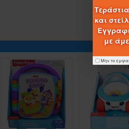
Τεράστια
και στεί
Εγγραφε
με άμε
Μην το εμφα