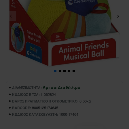
Άμεσα Διαθέσιμο
ΔΙΑΘΕΣΙΜΌΤΗΤΑ:
1-062824
ΚΩΔΙΚΌΣ E-TZA:
0.60kg
ΒΆΡΟΣ ΠΡΑΓΜΑΤΙΚΌ Ή ΟΓΚΟΜΕΤΡΙΚΌ:
8005125174645
BARCODE:
1000-17464
ΚΩΔΙΚΌΣ ΚΑΤΑΣΚΕΥΑΣΤΉ: