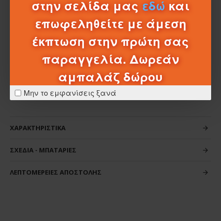
στην σελίδα μας
εδώ
και
Με καινοτόμο σχεδιασμό και χρώματα, μη τοξικά και
ανθεκτικά υλικά, καθώς και με ανάγλυφες
επωφεληθείτε με άμεση
επιφάνειες και πολλές δραστηριότητες ευνοούν την
έκπτωση στην πρώτη σας
ανάπτυξη των οπτικών, απτικών και ακουστικών
ικανοτήτων, την κινητική δραστηριότητα και τους
παραγγελία. Δωρεάν
πρώτους λογικούς συσχετισμούς.
αμπαλάζ δώρου
Μην το εμφανίσεις ξανά
ΧΑΡΑΚΤΗΡΙΣΤΙΚΆ
ΣΧΈΔΙΑ - ΜΠΑΤΑΡΊΕΣ
ΛΕΠΤΟΜΈΡΕΙΕΣ ΑΠΟΣΤΟΛΉΣ