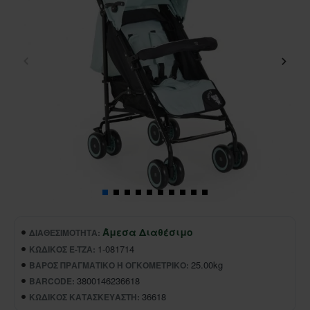
Άμεσα Διαθέσιμο
ΔΙΑΘΕΣΙΜΌΤΗΤΑ:
1-081714
ΚΩΔΙΚΌΣ E-TZA:
25.00kg
ΒΆΡΟΣ ΠΡΑΓΜΑΤΙΚΌ Ή ΟΓΚΟΜΕΤΡΙΚΌ:
3800146236618
BARCODE:
36618
ΚΩΔΙΚΌΣ ΚΑΤΑΣΚΕΥΑΣΤΉ: