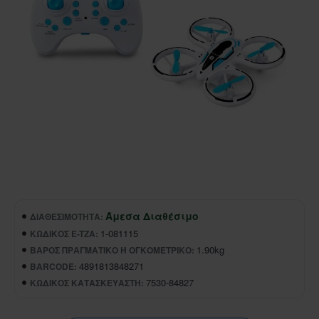
Άμεσα Διαθέσιμο
ΔΙΑΘΕΣΙΜΌΤΗΤΑ:
1-081115
ΚΩΔΙΚΌΣ E-TZA:
1.90kg
ΒΆΡΟΣ ΠΡΑΓΜΑΤΙΚΌ Ή ΟΓΚΟΜΕΤΡΙΚΌ:
4891813848271
BARCODE:
7530-84827
ΚΩΔΙΚΌΣ ΚΑΤΑΣΚΕΥΑΣΤΉ: