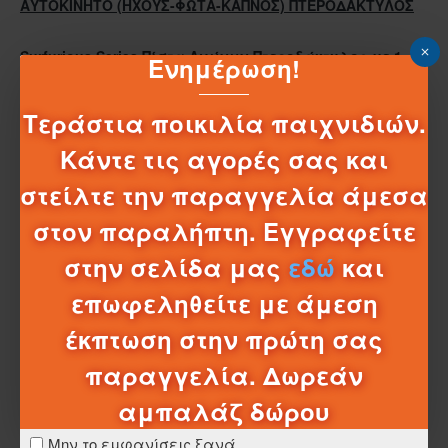
ΑΥΤΟΚΙΝΗΤO (ΗΧΟΥΣ-ΦΩΤΑ-ΚΑΠΝΟΣ) ΠΤΕΡΟΔΑΚΤΥΛΟΣ
Surfurious Series Πίστα Αγώνων Πτεροδάκτυλος με 1
Ενημέρωση!
Μεταλλικό Όχημα (9977-4)
Τεράστια ποικιλία παιχνιδιών.
Κάντε τις αγορές σας και
Προτεινόμενη Ηλικία 6+ ετών
στείλτε την παραγγελία άμεσα
στον παραλήπτη. Εγγραφείτε
στην σελίδα μας
εδώ
και
επωφεληθείτε με άμεση
έκπτωση στην πρώτη σας
παραγγελία. Δωρεάν
ΣΧΈΔΙΑ - ΜΠΑΤΑΡΊΕΣ
αμπαλάζ δώρου
ΛΕΠΤΟΜΈΡΕΙΕΣ ΑΠΟΣΤΟΛΉΣ
Μην το εμφανίσεις ξανά