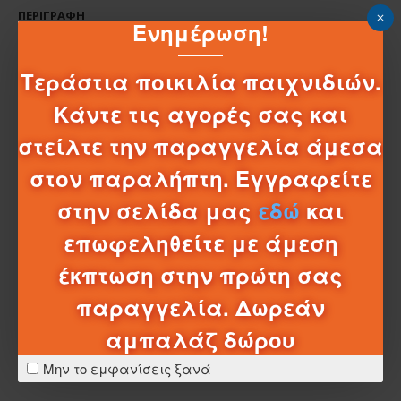
ΠΕΡΙΓΡΑΦΉ
Ενημέρωση!
Mini Κονσόλα Arcade Παιχνίδια F1
Τεράστια ποικιλία παιχνιδιών.
Μαύρο Ηλεκτρονικό παιχνίδι 640 games με usb
Κάντε τις αγορές σας και
Προτεινόμενη ηλικία 4 ετών και άνω
στείλτε την παραγγελία άμεσα
στον παραλήπτη. Εγγραφείτε
στην σελίδα μας
εδώ
και
ΧΑΡΑΚΤΗΡΙΣΤΙΚΆ
επωφεληθείτε με άμεση
έκπτωση στην πρώτη σας
ΣΧΈΔΙΑ - ΜΠΑΤΑΡΊΕΣ
παραγγελία. Δωρεάν
ΛΕΠΤΟΜΈΡΕΙΕΣ ΑΠΟΣΤΟΛΉΣ
αμπαλάζ δώρου
Μην το εμφανίσεις ξανά