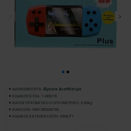
Άμεσα Διαθέσιμο
ΔΙΑΘΕΣΙΜΌΤΗΤΑ:
1-085216
ΚΩΔΙΚΌΣ E-TZA:
0.60kg
ΒΆΡΟΣ ΠΡΑΓΜΑΤΙΚΌ Ή ΟΓΚΟΜΕΤΡΙΚΌ:
6991385592782
BARCODE:
0008.F1
ΚΩΔΙΚΌΣ ΚΑΤΑΣΚΕΥΑΣΤΉ: