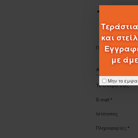
Τέλος, μαθα
έρθει η σει
Τεράστια
τη στρατηγι
και στεί
Εγγραφε
Πηγή:
mother.gr
με άμε
ΑΦΉΣΤΕ ΈΝΑ ΣΧΌ
Μην το εμφα
Το Όνομα σας
E-mail
Ιστότοπος
Πληροφορίες