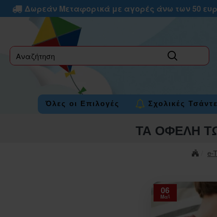
Δωρεάν Μεταφορικά με αγορές άνω των 50 ευ
label
Όλες οι Επιλογές
Σχολικές Τσάντ
ΤΑ ΟΦΈΛΗ ΤΩ
e-
06
Μαΐ