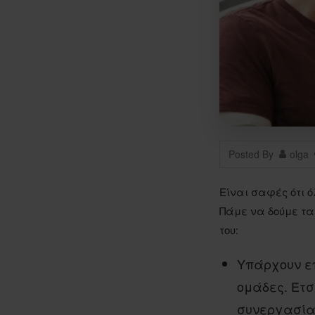
Posted By
olga
Είναι σαφές ότι 
Πάμε να δούμε τα 
του:
Υπάρχουν επ
ομάδες. Έτσ
συνεργασία