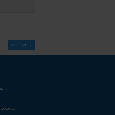
ΑΠΟΣΤΟΛΉ
ορές
υναλλαγών