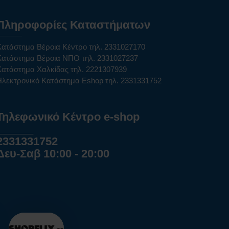
Πληροφορίες Καταστήματων
Κατάστημα Βέροια Κέντρο τηλ. 2331027170
Κατάστημα Βέροια ΝΠΟ τηλ. 2331027237
Κατάστημα Χαλκίδας τηλ. 2221307939
Ηλεκτρονικό Κατάστημα Eshop τηλ. 2331331752
Τηλεφωνικό Κέντρο e-shop
______
2331331752
Δευ-Σαβ 10:00 - 20:00