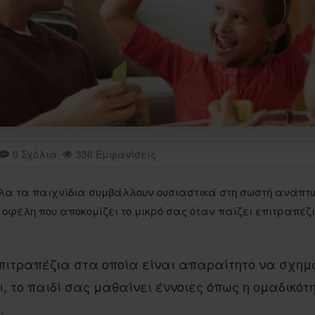
0 Σχόλια
336 Εμφανίσεις
όλα τα παιχνίδια συμβάλλουν ουσιαστικά στη σωστή ανάπτυξ
οφέλη που αποκομίζει το μικρό σας όταν παίζει επιτραπέζι
ιτραπέζια στα οποία είναι απαραίτητο να σχημ
ι, το παιδί σας μαθαίνει έννοιες όπως η ομαδικότη
.