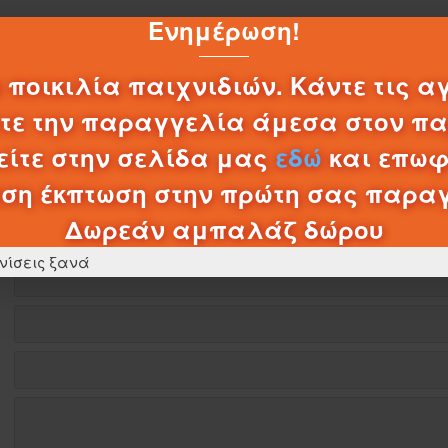
Ενημέρωση!
ίνει να έχει υπομονή, αφού χρειάζεται να περιμ
ρά του να παίξει και βέβαια να καταστρώσει με 
 ποικιλία παιχνιδιών. Κάντε τις α
κή που θα του φέρει το επιθυμητό αποτέλεσμα.
λτε την παραγγελία άμεσα στον π
ίτε στην σελίδα μας
εδώ
και επωφ
ση έκπτωση στην πρώτη σας παρα
Δωρεάν αμπαλάζ δώρου
ΛΙΟ
νίσεις ξανά