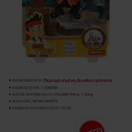
Περιορισμένη Διαθεσιμότητα
ΔΙΑΘΕΣΙΜΌΤΗΤΑ:
1-039098
ΚΩΔΙΚΌΣ E-TZA:
1.00kg
ΒΆΡΟΣ ΠΡΑΓΜΑΤΙΚΌ Ή ΟΓΚΟΜΕΤΡΙΚΌ:
887961004670
BARCODE:
Y6792
ΚΩΔΙΚΌΣ ΚΑΤΑΣΚΕΥΑΣΤΉ: