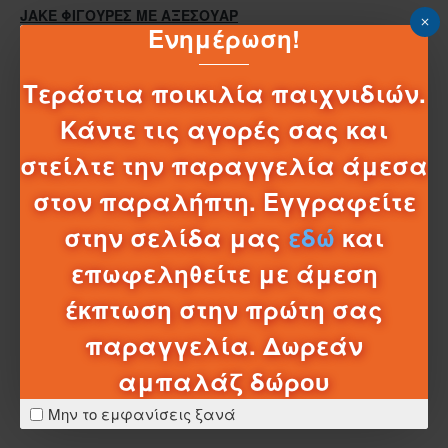
JAKE ΦΙΓΟΥΡΕΣ ΜΕ ΑΞΕΣΟΥΑΡ
Ενημέρωση!
JAKE ΦΙΓΟΥΡΕΣ ΜΕ ΑΞΕΣΟΥΑΡ
Μικρές φιγούρες με ζωάκι και αξεσουάρ από τη
Τεράστια ποικιλία παιχνιδιών.
σειρά "Ο Τζέικ & οι Πειρατές της Χώρας του Ποτέ". Σε 3
Κάντε τις αγορές σας και
σχέδια. Πωλούνται ξεχωριστά και ανάλογα με τη
διαθεσιμότητα.
στείλτε την παραγγελία άμεσα
στον παραλήπτη. Εγγραφείτε
στην σελίδα μας
εδώ
και
επωφεληθείτε με άμεση
έκπτωση στην πρώτη σας
ΣΧΈΔΙΑ - ΜΠΑΤΑΡΊΕΣ
παραγγελία. Δωρεάν
ΛΕΠΤΟΜΈΡΕΙΕΣ ΑΠΟΣΤΟΛΉΣ
αμπαλάζ δώρου
Μην το εμφανίσεις ξανά