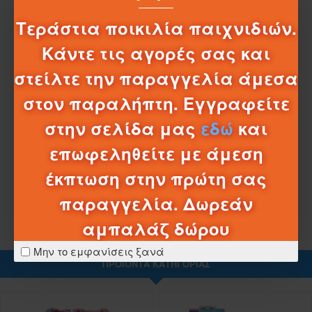
χρώματα και λεπτομερή σχεδιασμό όλα τα βασικά
χαρακτηριστικά του κάθε ήρωα.
Τεράστια ποικιλία παιχνιδιών.
Κάντε τις αγορές σας και
στείλτε την παραγγελία άμεσα
στον παραλήπτη. Εγγραφείτε
στην σελίδα μας
εδώ
και
ΣΧΈΔΙΑ - ΜΠΑΤΑΡΊΕΣ
επωφεληθείτε με άμεση
ΛΕΠΤΟΜΈΡΕΙΕΣ ΑΠΟΣΤΟΛΉΣ
έκπτωση στην πρώτη σας
παραγγελία. Δωρεάν
αμπαλάζ δώρου
Μην το εμφανίσεις ξανά
ΠΡΟΪΌΝΤΑ ΚΑΤΗΓΟΡΊΑΣ