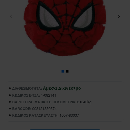
Άμεσα Διαθέσιμο
ΔΙΑΘΕΣΙΜΌΤΗΤΑ:
1-082141
ΚΩΔΙΚΌΣ E-TZA:
0.40kg
ΒΆΡΟΣ ΠΡΑΓΜΑΤΙΚΌ Ή ΟΓΚΟΜΕΤΡΙΚΌ:
008421830374
BARCODE:
1607-83037
ΚΩΔΙΚΌΣ ΚΑΤΑΣΚΕΥΑΣΤΉ: