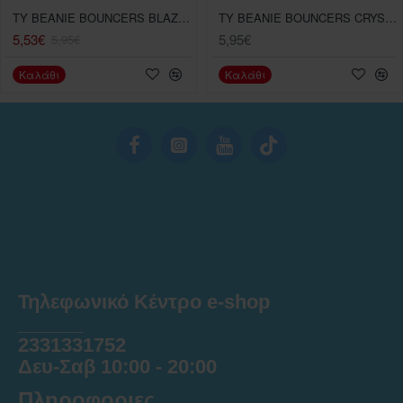
TY BEANIE BOUNCERS BLAZE ΧΝΟΥΔΩΤΟ ΜΠΑΛΑΚΙ ΠΟΥ ΑΝΑΠΗΔΑΕΙ ΑΛΕΠΟΥ ΠΟΡΤΟΚΑΛΙ
TY BEANIE BOUNCERS CRYSTAL ΧΝΟΥΔΩΤΟ ΜΠΑΛΑΚΙ ΠΟΥ ΑΝΑΠΗΔΑΕΙ ΚΑΜΠΙΑ ΡΟΖ
5,53€
5,95€
5,95€
Καλάθι
Καλάθι
Τηλεφωνικό Κέντρο e-shop
______
2331331752
Δευ-Σαβ 10:00 - 20:00
Πληροφοριες