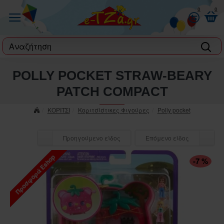
0
0
label
POLLY POCKET STRAW-BEARY
PATCH COMPACT
ΚΟΡΙΤΣΙ
Κοριτσίστικες Φιγούρες
Polly pocket
Προηγούμενο είδος
Επόμενο είδος
Προσφορά Eshop
-7 %
ΠΤΏΣΗ ΤΙΜΉΣ