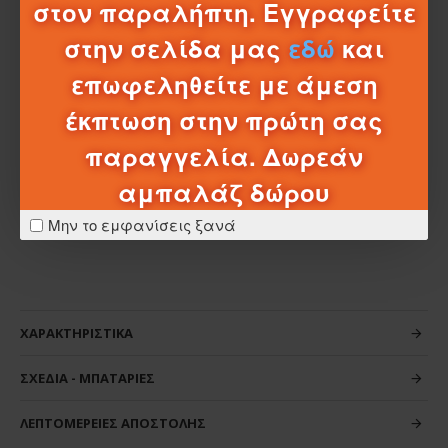
Η κούκλα Polly αγαπά να μαζεύει φρούτα από το δέντρο
στον παραλήπτη. Εγγραφείτε
χρησιμοποιώντας το καλάθι που ανεβοκατεβαίνει.
στην σελίδα μας
εδώ
και
Ιδανικό για παιδιά, ειδικά για εκείνα που αγαπούν τα
επωφεληθείτε με άμεση
φρούτα και το παιχνίδι στην ύπαιθρο.
έκπτωση στην πρώτη σας
Συνιστώμενη ηλικία: 4+
Χρώμα: Πολύχρωμο
παραγγελία. Δωρεάν
Υλικό: Πλαστικό
αμπαλάζ δώρου
Μην το εμφανίσεις ξανά
ΧΑΡΑΚΤΗΡΙΣΤΙΚΆ
ΣΧΈΔΙΑ - ΜΠΑΤΑΡΊΕΣ
ΛΕΠΤΟΜΈΡΕΙΕΣ ΑΠΟΣΤΟΛΉΣ