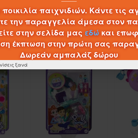
0,20€
 ποικιλία παιχνιδιών. Κάντε τις α
λτε την παραγγελία άμεσα στον π
ΚΑΛΆΘΙ
ίτε στην σελίδα μας
εδώ
και επωφ
ση έκπτωση στην πρώτη σας παρα
ΠΡΟΪΌΝΤΑ ΚΑΤΗΓΟΡΊΑΣ
Δωρεάν αμπαλάζ δώρου
νίσεις ξανά