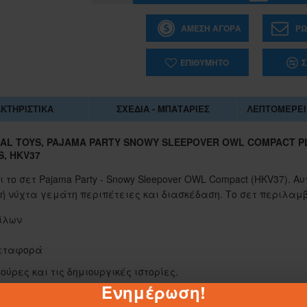
ΆΜΕΣΗ ΑΓΟΡΆ
ΡΩ
ΕΠΙΘΥΜΗΤΌ
Σ
ΚΤΗΡΙΣΤΙΚΆ
ΣΧΈΔΙΑ - ΜΠΑΤΑΡΊΕΣ
ΛΕΠΤΟΜΈΡΕΙ
MAL TOYS, PAJAMA PARTY SNOWY SLEEPOVER OWL COMPACT P
S, HKV37
 το σετ Pajama Party - Snowy Sleepover OWL Compact (HKV37). Αυ
ή νύχτα γεμάτη περιπέτειες και διασκέδαση. Το σετ περιλαμβ
φίλων
μεταφορά
1-062884
ούρες και τις δημιουργικές ιστορίες.
Ενημέρωση!
ΣΑΚΟΥΛΑ ΤΖΑ 45Χ55 ΕΚ.