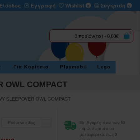
Είσοδος
Εγγραφή
Wishlist
Σύγκριση
0
0
0
0 προϊόν(τα) - 0,00€
α
Για Κορίτσια
Playmobil
Lego
ER OWL COMPACT
WY SLEEPOVER OWL COMPACT
Με Αγορές άνω των 50
Επόμενο είδος
ευρώ, δωρεάν τα
μεταφορικά εως 3
μότητα