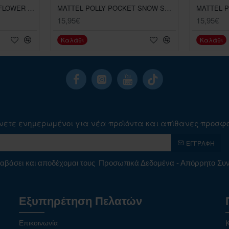
MATTEL POLLY POCKET FLOWER GARDEN BUNNY COMPACT
MATTEL POLLY POCKET SNOW SWEET PENGUIN COMPACT
15,95€
15,95€
Καλάθι
Καλάθι
νετε ενημερωμένοι για νέα προϊόντα και απίθανες προσφ
ΕΓΓΡΑΦΉ
αβάσει και αποδέχομαι τους
Προσωπικά Δεδομένα - Απόρρητο Σ
Εξυπηρέτηση Πελατών
Επικοινωνία