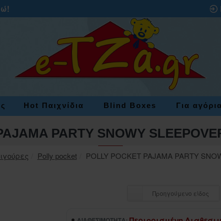
ρώ!
ες
Hot Παιχνίδια
Blind Boxes
Για αγόρι
PAJAMA PARTY SNOWY SLEEPOV
Φιγούρες
Polly pocket
POLLY POCKET PAJAMA PARTY SNO
Προηγούμενο είδος
Περιορισμένη Διαθεσι
ΔΙΑΘΕΣΙΜΌΤΗΤΑ: