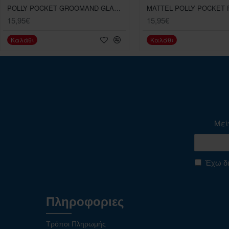
POLLY POCKET GROOMAND GLAM POODLE COMPACT
15,95€
15,95€
Καλάθι
Καλάθι
Μεί
Έχω δι
Πληροφοριες
Τρόποι Πληρωμής