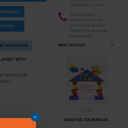
Πληροφορίες εδώ.
ΤΉΣΤΕ ΜΑΣ
Τηλεφωνικές
παραγγελίες στο :
2331331752
Ωράριο
ΎΓΚΡΙΣΗ
10:00-17:00 Δευτέρα-
Παρασκευή.
ΜΗΝ ΞΕΧΆΣΕΙΣ...
ΕΣ ΑΠΟΣΤΟΛΉΣ
LAYSET WITH
τό το παιχνίδι
άνει:
1-062883
1-062882
ΣΑΚΟΥΛΑ ΤΖΑ 45Χ65 ΕΚ.
ΣΑΚΟΥΛΑ ΤΖΑ 85Χ65 ΕΚ.
ΣΑ