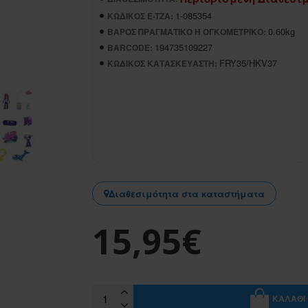
1-085354
ΚΩΔΙΚΌΣ E-TZA:
0.60kg
ΒΆΡΟΣ ΠΡΑΓΜΑΤΙΚΌ Ή ΟΓΚΟΜΕΤΡΙΚΌ:
194735109227
BARCODE:
FRY35/HKV37
ΚΩΔΙΚΌΣ ΚΑΤΑΣΚΕΥΑΣΤΉ:
Διαθεσιμότητα στα καταστήματα
15,95€
ΚΑΛΆΘΙ