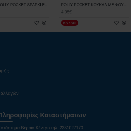
MATTEL POLLY POCKET SPARKLE COVE ADVENTURE UNICORN FLOATIE COMPACT
POLLY POCKET ΚΟΥΚΛΑ ΜΕ ΦΟΥΤΕΡΑΚΙ HKW00
4,95€
Καλάθι
ορές
υναλλαγών
Πληροφορίες Καταστήματων
Κατάστημα Βέροια Κέντρο τηλ. 2331027170