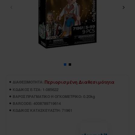
Περιορισμένη Διαθεσιμότητα
ΔΙΑΘΕΣΙΜΌΤΗΤΑ:
1-085622
ΚΩΔΙΚΌΣ E-TZA:
0.20kg
ΒΆΡΟΣ ΠΡΑΓΜΑΤΙΚΌ Ή ΟΓΚΟΜΕΤΡΙΚΌ:
4008789719614
BARCODE:
71961
ΚΩΔΙΚΌΣ ΚΑΤΑΣΚΕΥΑΣΤΉ: