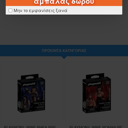
αμπαλάζ δώρου
ΣΧΈΔΙΑ - ΜΠΑΤΑΡΊΕΣ
Μην το εμφανίσεις ξανά
ΛΕΠΤΟΜΈΡΕΙΕΣ ΑΠΟΣΤΟΛΉΣ
ΠΡΟΪΌΝΤΑ ΚΑΤΗΓΟΡΊΑΣ
PLAYMOBIL WWE RHEA RIPLEY
PLAYMOBIL WWE ROMAN REIGNS