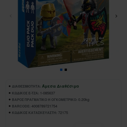
Άμεσα Διαθέσιμο
ΔΙΑΘΕΣΙΜΌΤΗΤΑ:
1-085637
ΚΩΔΙΚΌΣ E-TZA:
0.20kg
ΒΆΡΟΣ ΠΡΑΓΜΑΤΙΚΌ Ή ΟΓΚΟΜΕΤΡΙΚΌ:
4008789721754
BARCODE:
72175
ΚΩΔΙΚΌΣ ΚΑΤΑΣΚΕΥΑΣΤΉ: