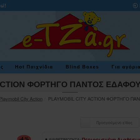
ρώ!
ες
Hot Παιχνίδια
Blind Boxes
Για αγόρι
ACTION ΦΟΡΤΗΓΟ ΠΑΝΤΟΣ ΕΔΑΦΟ
Playmobil City Action
PLAYMOBIL CITY ACTION ΦΟΡΤΗΓΟ ΠΑ
Προηγούμενο είδος
-4 %
Περιορισμένη Διαθεσι
ΔΙΑΘΕΣΙΜΌΤΗΤΑ: