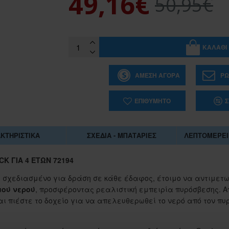
49,16€
50,95€
ΚΑΛΆΘΙ
ΆΜΕΣΗ ΑΓΟΡΆ
ΡΩ
ΕΠΙΘΥΜΗΤΌ
Σ
ΚΤΗΡΙΣΤΙΚΆ
ΣΧΈΔΙΑ - ΜΠΑΤΑΡΊΕΣ
ΛΕΠΤΟΜΈΡΕΙ
CK ΓΙΑ 4 ΕΤΏΝ 72194
 σχεδιασμένο για δράση σε κάθε έδαφος, έτοιμο να αντιμετω
μού νερού
, προσφέροντας ρεαλιστική εμπειρία πυρόσβεσης. Α
1-062884
αι πιέστε το δοχείο για να απελευθερωθεί το νερό από τον πυ
ΣΑΚΟΥΛΑ ΤΖΑ 45Χ55 ΕΚ.