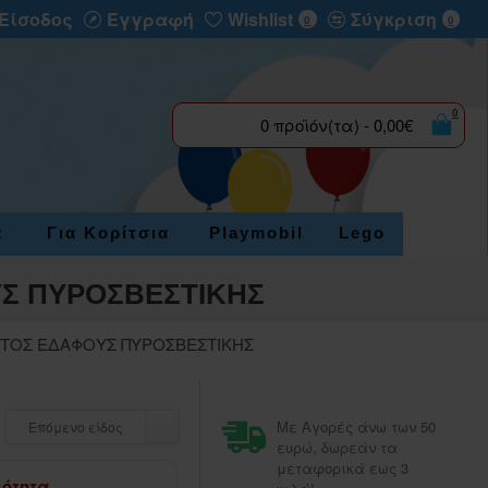
Είσοδος
Εγγραφή
Wishlist
Σύγκριση
0
0
0
0 προϊόν(τα) - 0,00€
α
Για Κορίτσια
Playmobil
Lego
ΥΣ ΠΥΡΟΣΒΕΣΤΙΚΗΣ
ΝΤΟΣ ΕΔΑΦΟΥΣ ΠΥΡΟΣΒΕΣΤΙΚΗΣ
Με Αγορές άνω των 50
Επόμενο είδος
ευρώ, δωρεάν τα
μεταφορικά εως 3
μότητα