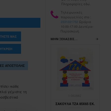
Πληροφορίες εδώ.
Τηλεφωνικές
παραγγελίες στο :
2331331752
Ωράριο
10:00-17:00 Δευτέρα-
Παρασκευή.
ΤΉΣΤΕ ΜΑΣ
ΜΗΝ ΞΕΧΆΣΕΙΣ...
ΎΓΚΡΙΣΗ
ΕΣ ΑΠΟΣΤΟΛΉΣ
πίσει κάθε
πλά γέμιστε τη
1-062883
1-062882
ροσβεστικό
ΣΑΚΟΥΛΑ ΤΖΑ 45Χ65 ΕΚ.
ΣΑΚΟΥΛΑ ΤΖΑ 85Χ65 ΕΚ.
ΣΑ