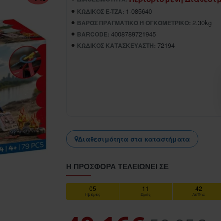
1-085640
ΚΩΔΙΚΌΣ E-TZA:
2.30kg
ΒΆΡΟΣ ΠΡΑΓΜΑΤΙΚΌ Ή ΟΓΚΟΜΕΤΡΙΚΌ:
4008789721945
BARCODE:
72194
ΚΩΔΙΚΌΣ ΚΑΤΑΣΚΕΥΑΣΤΉ:
Διαθεσιμότητα στα καταστήματα
Η ΠΡΟΣΦΟΡΆ ΤΕΛΕΙΏΝΕΙ ΣΕ
05
11
42
Ημέρες
Ώρες
Λεπτά