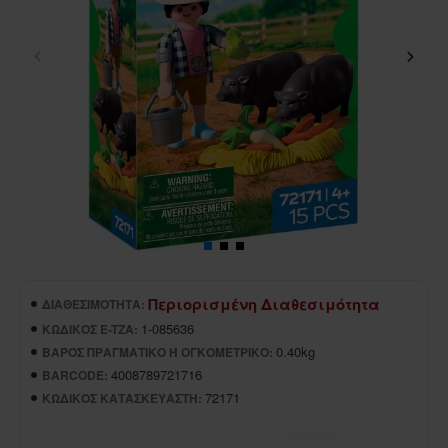
Περιορισμένη Διαθεσιμότητα
ΔΙΑΘΕΣΙΜΌΤΗΤΑ:
1-085636
ΚΩΔΙΚΌΣ E-TZA:
0.40kg
ΒΆΡΟΣ ΠΡΑΓΜΑΤΙΚΌ Ή ΟΓΚΟΜΕΤΡΙΚΌ:
4008789721716
BARCODE:
72171
ΚΩΔΙΚΌΣ ΚΑΤΑΣΚΕΥΑΣΤΉ: