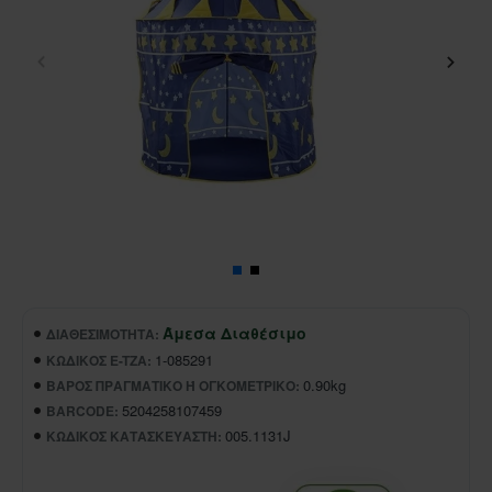
Άμεσα Διαθέσιμο
ΔΙΑΘΕΣΙΜΌΤΗΤΑ:
1-085291
ΚΩΔΙΚΌΣ E-TZA:
0.90kg
ΒΆΡΟΣ ΠΡΑΓΜΑΤΙΚΌ Ή ΟΓΚΟΜΕΤΡΙΚΌ:
5204258107459
BARCODE:
005.1131J
ΚΩΔΙΚΌΣ ΚΑΤΑΣΚΕΥΑΣΤΉ: