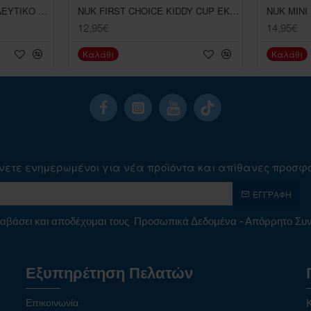
NUK ACTION CUP ΕΚΠΑΙΔΕΥΤΙΚΟ ΚΥΠΕΛΛΟ ΜΕ ΚΑΛΑΜΑΚ 12 ΜΗΝΩΝ ΜΕ ΛΑΒΕΣ 230 ML 8 ΜΗΝΩΝ ΚΑΒΟΥΡΑΚΙ
NUK FIRST CHOICE KIDDY CUP ΕΚΠΑΙΔΕΥΤΙΚΟ ΜΠΙΜΠΕΡΟ ΠΛΑΣΤΙΚΟ ΡΟΖ 12 ΜΗΝΩΝ 300ML
12,95€
14,95€
Καλάθι
Καλάθι
νετε ενημερωμένοι για νέα προϊόντα και απίθανες προσφ
ΕΓΓΡΑΦΉ
αβάσει και αποδέχομαι τους
Προσωπικά Δεδομένα - Απόρρητο Σ
Εξυπηρέτηση Πελατών
Επικοινωνία