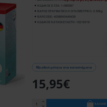
1-085587
ΚΩΔΙΚΌΣ E-TZA:
0.50kg
ΒΆΡΟΣ ΠΡΑΓΜΑΤΙΚΌ Ή ΟΓΚΟΜΕΤΡΙΚΌ:
4008600446439
BARCODE:
10216319
ΚΩΔΙΚΌΣ ΚΑΤΑΣΚΕΥΑΣΤΉ:
Διαθεσιμότητα στα καταστήματα
15,95€
ΚΑΛΆΘΙ