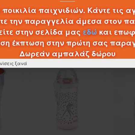
0,20€
 ποικιλία παιχνιδιών. Κάντε τις α
λτε την παραγγελία άμεσα στον π
ΚΑΛΆΘΙ
ίτε στην σελίδα μας
εδώ
και επωφ
ση έκπτωση στην πρώτη σας παρα
ΠΡΟΪΌΝΤΑ ΚΑΤΗΓΟΡΊΑΣ
Δωρεάν αμπαλάζ δώρου
νίσεις ξανά