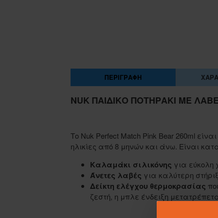
ΠΕΡΙΓΡΑΦΉ
ΧΑΡΑ
NUK ΠΑΙΔΙΚΌ ΠΟΤΗΡΆΚΙ ΜΕ ΛΑΒΈ
Το Nuk Perfect Match Pink Bear 260ml είνα
ηλικίες από 8 μηνών και άνω. Είναι κ
Καλαμάκι σιλικόνης
για εύκολη 
Άνετες λαβές
για καλύτερη στήρι
Δείκτη ελέγχου θερμοκρασίας
που
ζεστή, η μπλε ένδειξη μετατρέπετα