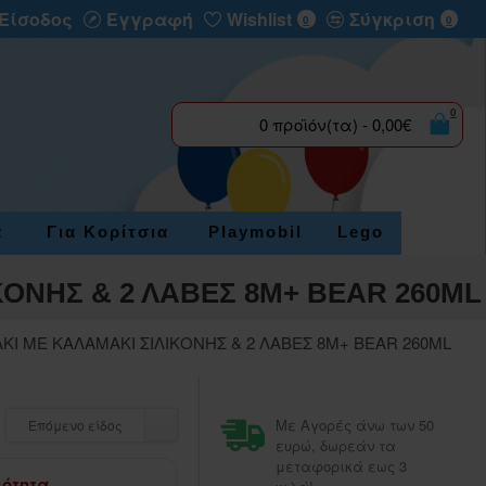
Είσοδος
Εγγραφή
Wishlist
Σύγκριση
0
0
0
0 προϊόν(τα) - 0,00€
α
Για Κορίτσια
Playmobil
Lego
ΟΝΗΣ & 2 ΛΑΒΕΣ 8M+ BEAR 260ML
Ι ΜΕ ΚΑΛΑΜΑΚΙ ΣΙΛΙΚΟΝΗΣ & 2 ΛΑΒΕΣ 8M+ BEAR 260ML
Με Αγορές άνω των 50
Επόμενο είδος
ευρώ, δωρεάν τα
μεταφορικά εως 3
μότητα