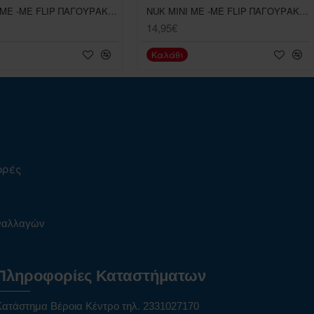
NUK MINI ME -ME FLIP ΠΑΓΟΥΡΑΚΙ ΜΕ ΡΥΓΧΟΣ ΜΩΒ ΠΟΥΑ (12m+) 450ml
NUK MINI ME -ME FLIP ΠΑΓΟΥΡΑΚΙ ΜΕ ΡΥΓΧΟΣ ΠΡΑΣΙΝΟ ΠΟΥΑ (12m+) 450ml
14,95€
Καλάθι
ορές
υναλλαγών
Πληροφορίες Καταστήματων
Κατάστημα Βέροια Κέντρο τηλ. 2331027170