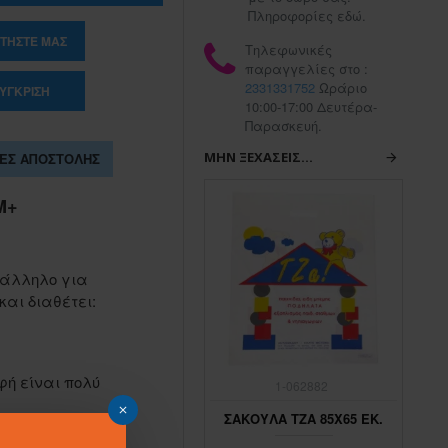
Πληροφορίες εδώ.
ΤΉΣΤΕ ΜΑΣ
Τηλεφωνικές
παραγγελίες στο :
2331331752
Ωράριο
ΎΓΚΡΙΣΗ
10:00-17:00 Δευτέρα-
Παρασκευή.
ΜΗΝ ΞΕΧΆΣΕΙΣ...
ΕΣ ΑΠΟΣΤΟΛΉΣ
M+
τάλληλο για
και διαθέτει:
φή είναι πολύ
1-062883
1-062882
ΣΑΚΟΥΛΑ ΤΖΑ 45Χ65 ΕΚ.
ΣΑΚΟΥΛΑ ΤΖΑ 85Χ65 ΕΚ.
ΣΑ