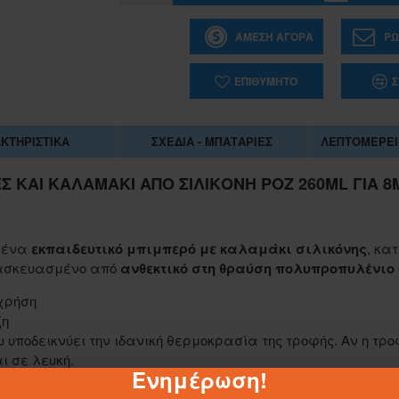
ΆΜΕΣΗ ΑΓΟΡΆ
ΡΩ
ΕΠΙΘΥΜΗΤΌ
Σ
ΚΤΗΡΙΣΤΙΚΆ
ΣΧΈΔΙΑ - ΜΠΑΤΑΡΊΕΣ
ΛΕΠΤΟΜΈΡΕΙ
Σ ΚΑΙ ΚΑΛΑΜΆΚΙ ΑΠΌ ΣΙΛΙΚΌΝΗ ΡΟΖ 260ML ΓΙΑ 8
ι ένα
εκπαιδευτικό μπιμπερό με καλαμάκι σιλικόνης
, κα
ατασκευασμένο από
ανθεκτικό στη θραύση πολυπροπυλένιο
χρήση
ξη
 υποδεικνύει την ιδανική θερμοκρασία της τροφής. Αν η τρο
1-062884
ι σε λευκή.
Ενημέρωση!
ΣΑΚΟΥΛΑ ΤΖΑ 45Χ55 ΕΚ.