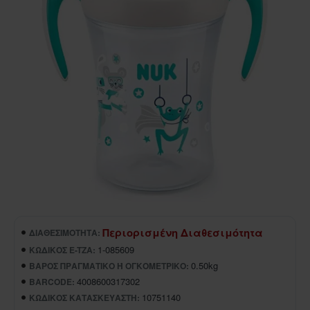
Περιορισμένη Διαθεσιμότητα
ΔΙΑΘΕΣΙΜΌΤΗΤΑ:
1-085609
ΚΩΔΙΚΌΣ E-TZA:
0.50kg
ΒΆΡΟΣ ΠΡΑΓΜΑΤΙΚΌ Ή ΟΓΚΟΜΕΤΡΙΚΌ:
4008600317302
BARCODE:
10751140
ΚΩΔΙΚΌΣ ΚΑΤΑΣΚΕΥΑΣΤΉ: